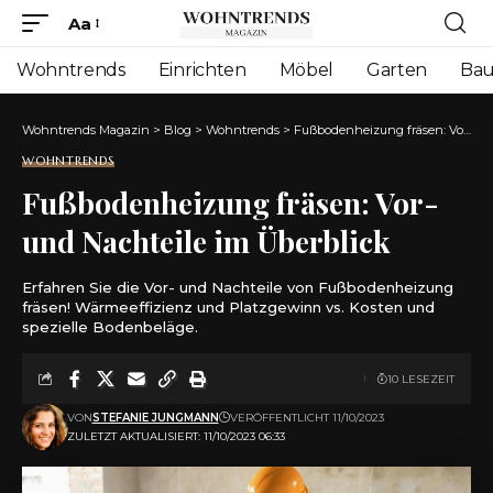
Aa
Font
Resizer
Wohntrends
Einrichten
Möbel
Garten
Ba
Wohntrends Magazin
>
Blog
>
Wohntrends
>
Fußbodenheizung fräsen: Vor- und Nachteile im Überblick
WOHNTRENDS
Fußbodenheizung fräsen: Vor-
und Nachteile im Überblick
Erfahren Sie die Vor- und Nachteile von Fußbodenheizung
fräsen! Wärmeeffizienz und Platzgewinn vs. Kosten und
spezielle Bodenbeläge.
10 LESEZEIT
VON
STEFANIE JUNGMANN
VERÖFFENTLICHT 11/10/2023
ZULETZT AKTUALISIERT: 11/10/2023 06:33