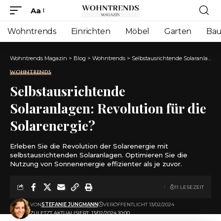
Aa
Font
Resizer
Wohntrends
Einrichten
Möbel
Garten
Ba
Wohntrends Magazin
>
Blog
>
Wohntrends
>
Selbstausrichtende Solaranlagen: Revolution für die Solarenergie?
WOHNTRENDS
Selbstausrichtende
Solaranlagen: Revolution für die
Solarenergie?
Erleben Sie die Revolution der Solarenergie mit
selbstausrichtenden Solaranlagen. Optimieren Sie die
Nutzung von Sonnenenergie effizienter als je zuvor.
11 LESEZEIT
VON
STEFANIE JUNGMANN
VERÖFFENTLICHT 13/02/2024
ZULETZT AKTUALISIERT: 13/02/2024 10:00