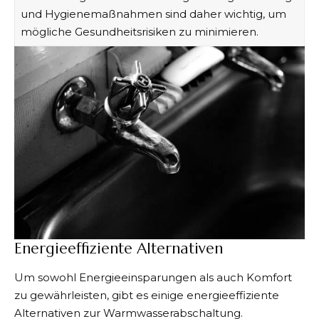
und Hygienemaßnahmen sind daher wichtig, um
mögliche Gesundheitsrisiken zu minimieren.
Energieeffiziente Alternativen
Um sowohl Energieeinsparungen als auch Komfort
zu gewährleisten, gibt es einige energieeffiziente
Alternativen zur Warmwasserabschaltung.