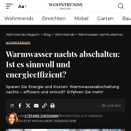
Aa
Font
Resizer
Wohntrends
Einrichten
Möbel
Garten
Ba
Wohntrends Magazin
>
Blog
>
Wohntrends
>
Warmwasser nachts abschalten: Ist es sinnvoll und energieeffizient?
WOHNTRENDS
Warmwasser nachts abschalten:
Ist es sinnvoll und
energieeffizient?
Sparen Sie Energie und Kosten: Warmwasserabschaltung
nachts – effizient und sinnvoll? Erfahren Sie mehr!
5 LESEZEIT
VON
STEFANIE JUNGMANN
VERÖFFENTLICHT 31/05/2023
ZULETZT AKTUALISIERT: 31/05/2023 15:09