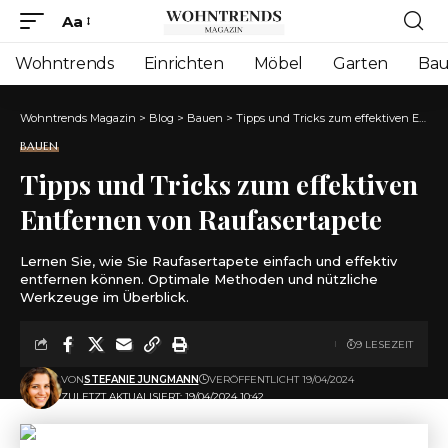
Aa
Font
Resizer
Wohntrends
Einrichten
Möbel
Garten
Ba
Wohntrends Magazin
>
Blog
>
Bauen
>
Tipps und Tricks zum effektiven Entfernen von Raufasertapete
BAUEN
Tipps und Tricks zum effektiven
Entfernen von Raufasertapete
Lernen Sie, wie Sie Raufasertapete einfach und effektiv
entfernen können. Optimale Methoden und nützliche
Werkzeuge im Überblick.
9 LESEZEIT
VON
STEFANIE JUNGMANN
VERÖFFENTLICHT 19/04/2024
ZULETZT AKTUALISIERT: 19/04/2024 10:42