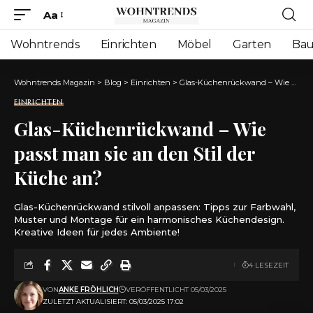
Aa
Font
Resizer
Wohntrends
Einrichten
Möbel
Garten
Ba
Wohntrends Magazin
>
Blog
>
Einrichten
>
Glas-Küchenrückwand – Wie passt man sie an den Stil der Küche an?
EINRICHTEN
Glas-Küchenrückwand – Wie
passt man sie an den Stil der
Küche an?
Glas-Küchenrückwand stilvoll anpassen: Tipps zur Farbwahl,
Muster und Montage für ein harmonisches Küchendesign.
Kreative Ideen für jedes Ambiente!
4 LESEZEIT
VON
ANKE FRÖHLICH
VERÖFFENTLICHT 05/03/2025
ZULETZT AKTUALISIERT: 05/03/2025 17:02