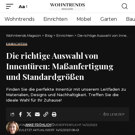
Aa
Font
Resizer
Wohntrends
Einrichten
Möbel
Garten
Ba
Wohntrends Magazin
>
Blog
>
Einrichten
>
Die richtige Auswahl von Innentüren: Maßanfertigung und Standardgrößen
EINRICHTEN
Die richtige Auswahl von
Innentüren: Maßanfertigung
und Standardgrößen
Finden Sie die perfekte Innentür mit unserem Leitfaden zu
Materialien, Designs und Nachhaltigkeit. Treffen Sie die
ideale Wahl für Ihr Zuhause!
12 LESEZEIT
VON
ANKE FRÖHLICH
VERÖFFENTLICHT 14/12/2023
ZULETZT AKTUALISIERT: 14/12/2023 08:43