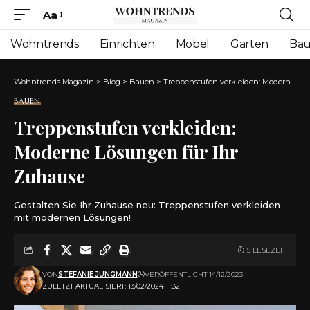
Aa
Font
Resizer
Wohntrends
Einrichten
Möbel
Garten
Ba
Wohntrends Magazin
>
Blog
>
Bauen
>
Treppenstufen verkleiden: Moderne Lösungen für Ihr Zuhause
BAUEN
Treppenstufen verkleiden:
Moderne Lösungen für Ihr
Zuhause
Gestalten Sie Ihr Zuhause neu: Treppenstufen verkleiden
mit modernen Lösungen!
15 LESEZEIT
VON
STEFANIE JUNGMANN
VERÖFFENTLICHT 14/12/2023
ZULETZT AKTUALISIERT: 13/02/2024 11:32