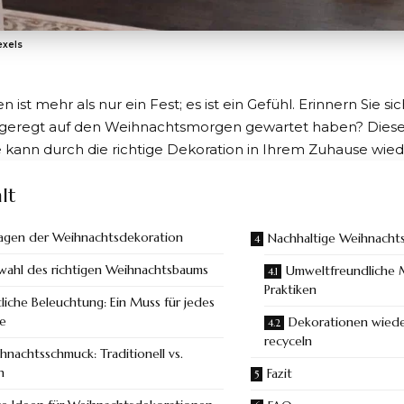
exels
ist mehr als nur ein Fest; es ist ein Gefühl. Erinnern Sie sich
ufgeregt auf den Weihnachtsmorgen gewartet haben? Dies
e kann durch
die richtige Dekoration in Ihrem Zuhause
wied
lt
agen der Weihnachtsdekoration
Nachhaltige Weihnacht
wahl des richtigen Weihnachtsbaums
Umweltfreundliche M
Praktiken
tliche Beleuchtung: Ein Muss für jedes
e
Dekorationen wied
recyceln
hnachtsschmuck: Traditionell vs.
n
Fazit