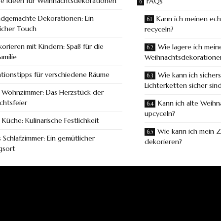
ve Ideen für Weihnachtsdekorationen
FAQs
dgemachte Dekorationen: Ein
Kann ich meinen ec
icher Touch
recyceln?
orieren mit Kindern: Spaß für die
Wie lagere ich mein
amilie
Weihnachtsdekoration
tionstipps für verschiedene Räume
Wie kann ich sichers
Lichterketten sicher sin
 Wohnzimmer: Das Herzstück der
chtsfeier
Kann ich alte Weih
upcyceln?
 Küche: Kulinarische Festlichkeit
Wie kann ich mein Z
 Schlafzimmer: Ein gemütlicher
dekorieren?
gsort