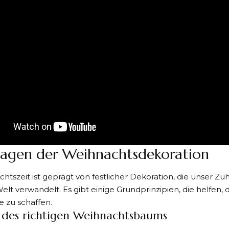
agen der Weihnachtsdekoration
htszeit ist geprägt von
festlicher Dekoration
, die unser Zu
lt verwandelt. Es gibt einige Grundprinzipien, die helfen,
 zu schaffen.
 des richtigen Weihnachtsbaums