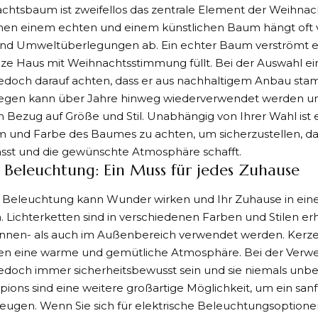
chtsbaum ist zweifellos das zentrale Element
der Weihnac
hen einem echten und einem künstlichen Baum hängt oft 
und Umweltüberlegungen ab. Ein echter Baum verströmt ei
nze Haus mit Weihnachtsstimmung füllt. Bei der Auswahl 
 jedoch darauf achten, dass er aus nachhaltigem Anbau stam
gen kann über Jahre hinweg wiederverwendet werden und
 in Bezug auf Größe und Stil. Unabhängig von Ihrer Wahl ist e
 und Farbe des Baumes zu achten, um sicherzustellen, dass
sst und die gewünschte Atmosphäre schafft.
e Beleuchtung: Ein Muss für jedes Zuhause
e Beleuchtung kann Wunder wirken und Ihr Zuhause in eine
 Lichterketten sind in verschiedenen Farben und Stilen er
nnen- als auch im Außenbereich verwendet werden. Kerzen,
fen eine warme und gemütliche Atmosphäre. Bei der Ver
 jedoch immer sicherheitsbewusst sein und sie niemals unb
pions sind eine weitere großartige Möglichkeit, um ein san
zeugen. Wenn Sie sich für elektrische Beleuchtungsoptione