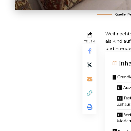
Quelle: P
Weihnachten 
als Kind a
TEILEN
und Freud
Inha
Grundl
Aus
Fes
Zuhaus
Wei
Moder