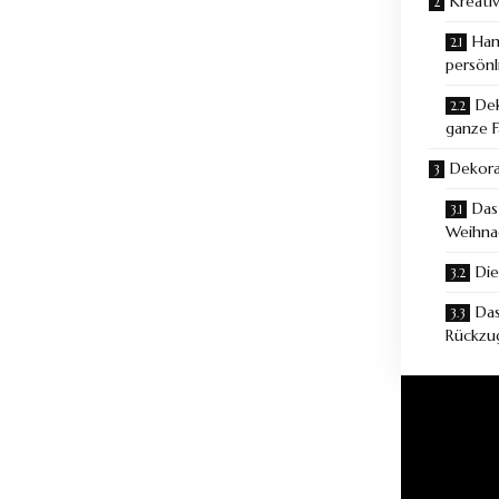
Kreati
Han
persönl
Dek
ganze F
Dekora
Das
Weihna
Die
Das
Rückzu