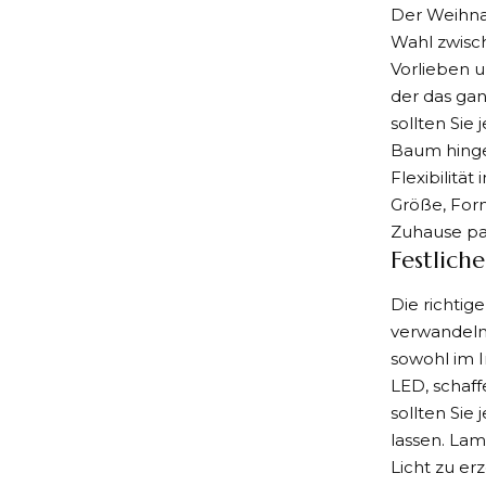
Der Weihna
Wahl zwisc
Vorlieben 
der das ga
sollten Sie
Baum hinge
Flexibilität
Größe, Form
Zuhause pa
Festlich
Die richtig
verwandeln.
sowohl im I
LED, schaf
sollten Sie
lassen. Lam
Licht zu er