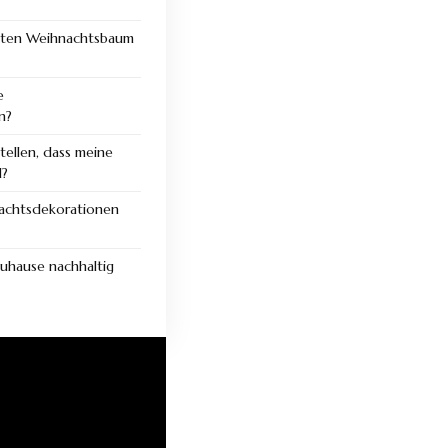
hten Weihnachtsbaum
e
en?
tellen, dass meine
d?
nachtsdekorationen
uhause nachhaltig