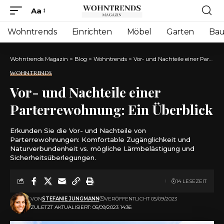
Aa
Font
Resizer
Wohntrends
Einrichten
Möbel
Garten
Ba
Wohntrends Magazin
>
Blog
>
Wohntrends
>
Vor- und Nachteile einer Parterrewohnung: Ein Überblick
WOHNTRENDS
Vor- und Nachteile einer
Parterrewohnung: Ein Überblick
Erkunden Sie die Vor- und Nachteile von
Parterrewohnungen: Komfortable Zugänglichkeit und
Naturverbundenheit vs. mögliche Lärmbelästigung und
Sicherheitsüberlegungen.
14 LESEZEIT
VON
STEFANIE JUNGMANN
VERÖFFENTLICHT 05/09/2023
ZULETZT AKTUALISIERT: 05/09/2023 14:36