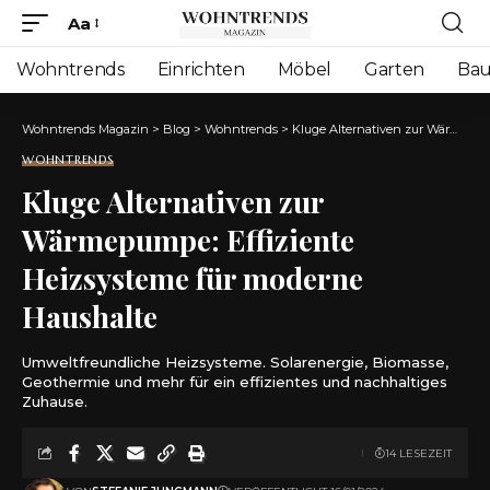
Aa
Font
Resizer
Wohntrends
Einrichten
Möbel
Garten
Ba
Wohntrends Magazin
>
Blog
>
Wohntrends
>
Kluge Alternativen zur Wärmepumpe: Effiziente Heizsysteme für moderne Haushalte
WOHNTRENDS
Kluge Alternativen zur
Wärmepumpe: Effiziente
Heizsysteme für moderne
Haushalte
Umweltfreundliche Heizsysteme. Solarenergie, Biomasse,
Geothermie und mehr für ein effizientes und nachhaltiges
Zuhause.
14 LESEZEIT