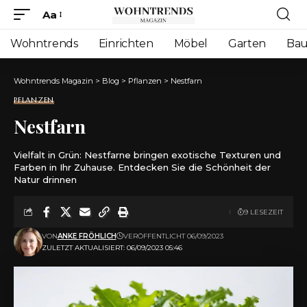
Aa
Font
Resizer
Wohntrends
Einrichten
Möbel
Garten
Ba
Wohntrends Magazin
>
Blog
>
Pflanzen
>
Nestfarn
PFLANZEN
Nestfarn
Vielfalt in Grün: Nestfarne bringen exotische Texturen und
Farben in Ihr Zuhause. Entdecken Sie die Schönheit der
Natur drinnen
9 LESEZEIT
VON
ANKE FRÖHLICH
VERÖFFENTLICHT 06/09/2023
ZULETZT AKTUALISIERT: 06/09/2023 05:46