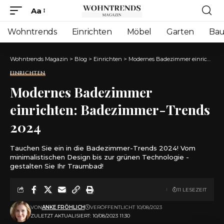
Aa
Font
Resizer
Wohntrends
Einrichten
Möbel
Garten
Ba
Wohntrends Magazin
>
Blog
>
Einrichten
>
Modernes Badezimmer einrichten: Badezimmer-Trends 2024
EINRICHTEN
Modernes Badezimmer
einrichten: Badezimmer-Trends
2024
Tauchen Sie ein in die Badezimmer-Trends 2024! Vom
minimalistischen Design bis zur grünen Technologie -
gestalten Sie Ihr Traumbad!
11 LESEZEIT
VON
ANKE FRÖHLICH
VERÖFFENTLICHT 10/08/2023
ZULETZT AKTUALISIERT: 10/08/2023 11:30