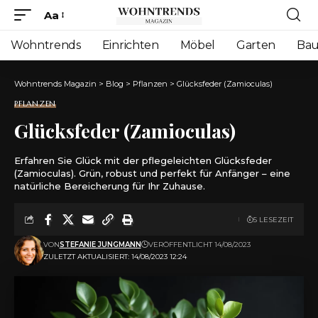
Aa
Font
Resizer
Wohntrends
Einrichten
Möbel
Garten
Ba
Wohntrends Magazin
>
Blog
>
Pflanzen
>
Glücksfeder (Zamioculas)
PFLANZEN
Glücksfeder (Zamioculas)
Erfahren Sie Glück mit der pflegeleichten Glücksfeder
(Zamioculas). Grün, robust und perfekt für Anfänger – eine
natürliche Bereicherung für Ihr Zuhause.
5 LESEZEIT
VON
STEFANIE JUNGMANN
VERÖFFENTLICHT 14/08/2023
ZULETZT AKTUALISIERT: 14/08/2023 12:24