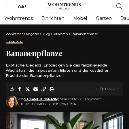
Aa
Font
Resizer
Wohntrends
Einrichten
Möbel
Garten
Ba
Wohntrends Magazin
>
Blog
>
Pflanzen
>
Bananenpflanze
PFLANZEN
Bananenpflanze
Exotische Eleganz: Entdecken Sie das faszinierende
Wachstum, die imposanten Blüten und die köstlichen
Früchte der Bananenpflanze.
8 LESEZEIT
VON
STEFANIE JUNGMANN
VERÖFFENTLICHT 09/08/2023
ZULETZT AKTUALISIERT: 09/01/2024 12:56