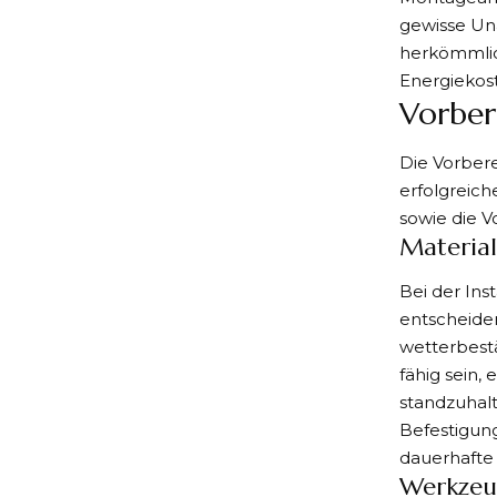
gewisse Un
herkömmlic
Energiekos
Vorber
Die Vorbere
erfolgreich
sowie die 
Materia
Bei der Ins
entscheiden
wetterbestä
fähig sein
standzuhal
Befestigung
dauerhafte 
Werkzeu