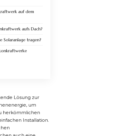
kraftwerk auf dem
nkraftwerk aufs Dach?
e Solaranlage tragen?
konkraftwerke
ckende Lösung zur
nenenergie, um
 zu herkömmlichen
infachen Installation.
chen
ichen auch eine