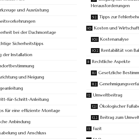
Herausforderungen
rkzeuge und Ausrüstung
Tipps zur Fehlerbe
heitsvorkehrungen
Kosten und Wirtschaftl
herheit bei der Dachmontage
Kostenanalyse
htige Sicherheitstipps
Rentabilität von B
 der Installation
Rechtliche Aspekte
ndortbestimmung
Gesetzliche Bestim
srichtung und Neigung
Genehmigungsverfa
eanleitung
Umweltbeitrag
ritt-für-Schritt-Anleitung
Ökologischer Fußab
ps für eine effiziente Montage
Beitrag zum Umwel
ische Anbindung
Fazit
kabelung und Anschluss