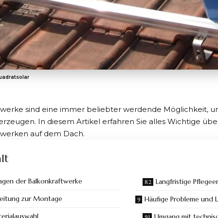
uadratsolar
twerke sind eine immer beliebter werdende Möglichkeit, 
erzeugen. In diesem Artikel erfahren Sie alles Wichtige üb
twerken auf dem Dach.
lt
agen der Balkonkraftwerke
Langfristige Pflege
eitung zur Montage
Häufige Probleme und 
erialauswahl
Umgang mit technis