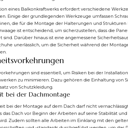
ation eines Balkonkraftwerks erfordert verschiedene Werk
en. Einige der grundlegenden Werkzeuge umfassen Schra
nen, die für die Montage der Halterungen und Strukturen
waage ist entscheidend, um sicherzustellen, dass die Panel
t sind. Darüber hinaus ist eine angemessene Sicherheitsa
huhe unerlässlich, um die Sicherheit während der Montag
en.
heitsvorkehrungen
vorkehrungen sind essentiell, um Risiken bei der Installatio
twerken zu minimieren. Dazu gehören die Einhaltung von S
satz von Schutzkleidung.
eit bei der Dachmontage
eit bei der Montage auf dem Dach darf nicht vernachlässigt
ss das Dach vor Beginn der Arbeiten auf seine Stabilität und
ird. Zudem sollten alle Arbeiten im Einklang mit den gelt
vorschriften und -standards durchgeführt werden, um das R