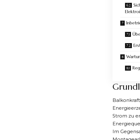
Sic
Elektroi
Inbetr
Übe
Ers
Wartun
Reg
Grundl
Balkonkraf
Energieerz
Strom zu e
Energiequel
Im Gegensa
Montagearbe