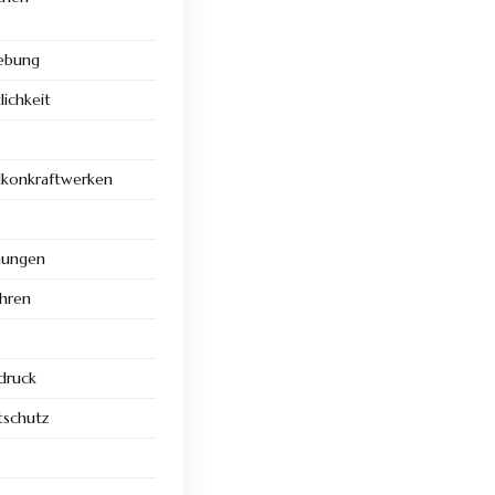
hebung
ichkeit
alkonkraftwerken
mungen
hren
druck
tschutz