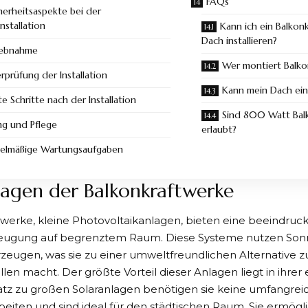
FAQs
herheitsaspekte bei der
nstallation
Kann ich ein Balkon
Dach installieren?
iebnahme
Wer montiert Balko
rprüfung der Installation
Kann mein Dach ein
te Schritte nach der Installation
Sind 800 Watt Bal
g und Pflege
erlaubt?
elmäßige Wartungsaufgaben
agen der Balkonkraftwerke
twerke, kleine Photovoltaikanlagen, bieten eine beeindru
eugung auf begrenztem Raum. Diese Systeme nutzen Son
rzeugen, was sie zu einer umweltfreundlichen Alternative
len macht. Der größte Vorteil dieser Anlagen liegt in ihrer e
tz zu großen Solaranlagen benötigen sie keine umfangrei
iten und sind ideal für den städtischen Raum. Sie ermögl