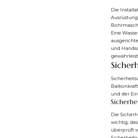
Die Install
Ausrüstung
Bohrmaschi
Eine Wasser
ausgerichte
und Handsc
gewährleist
Sicher
Sicherheits
Balkonkraf
und der Ein
Sicherh
Die Sicherh
wichtig, da
überprüft w
Sicherheits