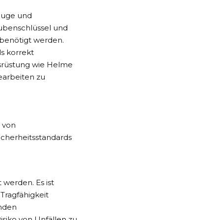
zeuge und
ubenschlüssel und
 benötigt werden.
s korrekt
usrüstung wie Helme
earbeiten zu
n von
icherheitsstandards
 werden. Es ist
 Tragfähigkeit
enden
isiko von Unfällen zu