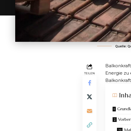
Quelle: Q
Balkonkraf
Energie zu 
TEILEN
Balkonkraf
Inha
Grundl
Vorber
Mat