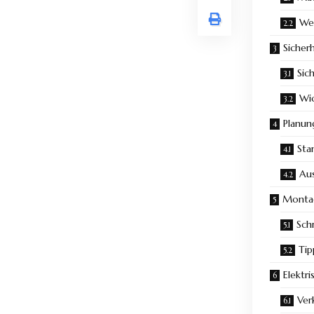
We
Sicher
Sic
Wic
Planung
Sta
Au
Montag
Sch
Tip
Elektr
Ver