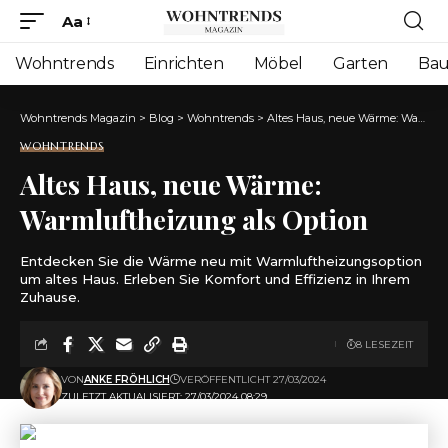
Aa
Font
Resizer
Wohntrends
Einrichten
Möbel
Garten
Ba
Wohntrends Magazin
>
Blog
>
Wohntrends
>
Altes Haus, neue Wärme: Warmluftheizung als Option
WOHNTRENDS
Altes Haus, neue Wärme:
Warmluftheizung als Option
Entdecken Sie die Wärme neu mit Warmluftheizungsoption
um altes Haus. Erleben Sie Komfort und Effizienz in Ihrem
Zuhause.
8 LESEZEIT
VON
ANKE FRÖHLICH
VERÖFFENTLICHT 27/03/2024
ZULETZT AKTUALISIERT: 27/03/2024 08:29