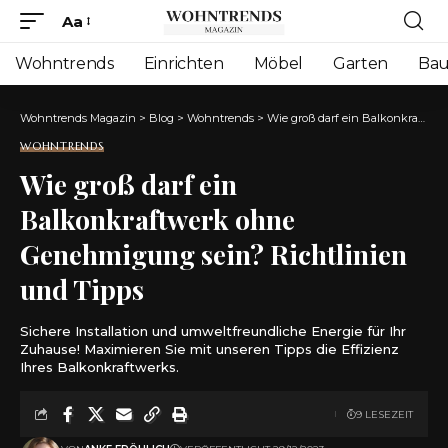
Aa
Font
Resizer
Wohntrends
Einrichten
Möbel
Garten
Ba
Wohntrends Magazin
>
Blog
>
Wohntrends
>
Wie groß darf ein Balkonkraftwerk ohne Genehmigung sein? Richtlinien und Tipps
WOHNTRENDS
Wie groß darf ein
Balkonkraftwerk ohne
Genehmigung sein? Richtlinien
und Tipps
Sichere Installation und umweltfreundliche Energie für Ihr
Zuhause! Maximieren Sie mit unseren Tipps die Effizienz
Ihres Balkonkraftwerks.
9 LESEZEIT