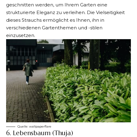
geschnitten werden, um Ihrem Garten eine
strukturierte Eleganz zu verleihen. Die Vielseitigkeit
dieses Strauchs ermöglicht es Ihnen, ihn in
verschiedenen Gartenthemen und -stilen
einzusetzen.
Quelle:
wallpaperflare
6. Lebensbaum (Thuja)