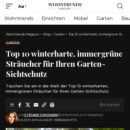
Aa
Font
Resizer
Wohntrends
Einrichten
Möbel
Garten
Ba
Wohntrends Magazin
>
Blog
>
Garten
>
Top 10 winterharte, immergrüne Sträucher für Ihren Garten-Sichtschutz
GARTEN
Top 10 winterharte, immergrüne
Sträucher für Ihren Garten-
Sichtschutz
Tauchen Sie ein in die Welt der Top 10 winterharten,
immergrünen Sträucher für Ihren Garten-Sichtschutz.
13 LESEZEIT
VON
STEFANIE JUNGMANN
VERÖFFENTLICHT 09/08/2023
ZULETZT AKTUALISIERT: 09/08/2023 07:31