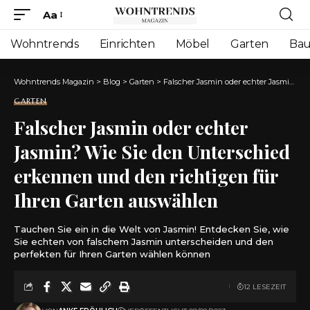
Aa
Font
Resizer
Wohntrends
Einrichten
Möbel
Garten
Ba
Wohntrends Magazin
>
Blog
>
Garten
>
Falscher Jasmin oder echter Jasmin? Wie Sie den Unterschied erkennen und den richtigen für Ihren Garten auswählen
GARTEN
Falscher Jasmin oder echter
Jasmin? Wie Sie den Unterschied
erkennen und den richtigen für
Ihren Garten auswählen
Tauchen Sie ein in die Welt von Jasmin! Entdecken Sie, wie
Sie echten von falschem Jasmin unterscheiden und den
perfekten für Ihren Garten wählen können
12 LESEZEIT