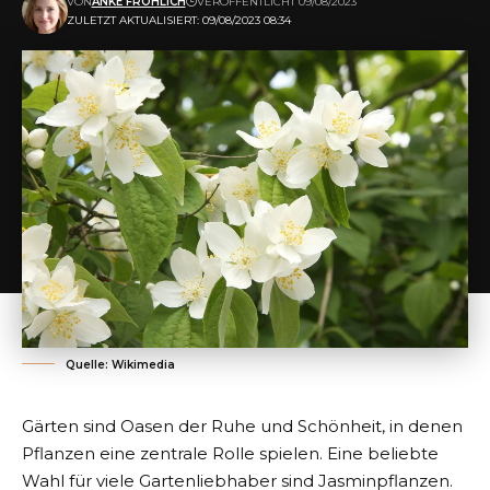
VON
ANKE FRÖHLICH
VERÖFFENTLICHT 09/08/2023
ZULETZT AKTUALISIERT: 09/08/2023 08:34
Quelle: Wikimedia
Gärten sind Oasen der Ruhe und Schönheit, in denen
Pflanzen eine zentrale Rolle spielen. Eine beliebte
Wahl für viele Gartenliebhaber sind Jasminpflanzen.