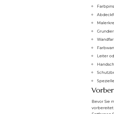
Farbpins
Abdeckfo
Malerkr
Grundie
Wandfar
Farbwa
Leiter od
Handsc
Schutzbr
Speziell
Vorber
Bevor Sie m
vorbereitet