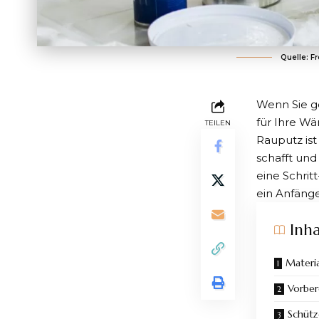
Quelle: F
Wenn Sie ge
für Ihre W
TEILEN
Rauputz ist
schafft und
eine Schrit
ein Anfänge
Inha
Materi
Vorber
Schütz