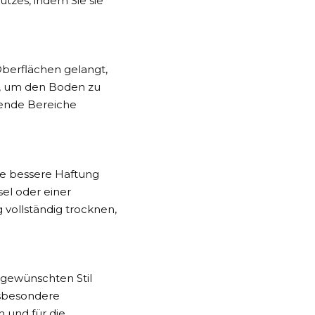
tzes, indem Sie sie
berflächen gelangt,
e, um den Boden zu
zende Bereiche
ne bessere Haftung
sel oder einer
 vollständig trocknen,
 gewünschten Stil
insbesondere
n und für die