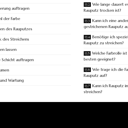
Wie lange dauert es
erung auftragen
Rauputz trocken ist?
l der Farbe
Kann ich eine ander
gestrichenen Rauputz a
hen des Rauputzes
Benötige ich spezi
k des Streichens
Rauputz zu streichen?
en lassen
Welche Farbrolle is
besten geeignet?
 Schicht auftragen
Wie trage ich die F
äumen
Rauputz auf?
 und Wartung
Kann ich Rauputz i
streichen?