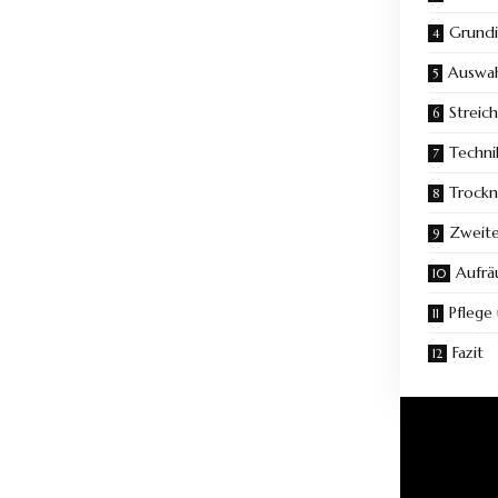
Grundi
Auswah
Streic
Techni
Trockn
Zweite
Aufr
Pflege
Fazit