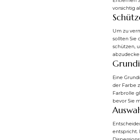
Entfernen S
vorsichtig 
Schütz
Um zu verm
sollten Si
schützen, 
abzudecke
Grundi
Eine Grundi
der Farbe z
Farbrolle g
bevor Sie m
Auswah
Entscheiden
entspricht.
Dispersions