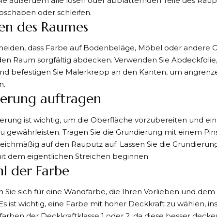
ie außerdem alle losen oder abblätternden Teile des Raupu
abschaben oder schleifen.
en des Raumes
eiden, dass Farbe auf Bodenbeläge, Möbel oder andere O
e den Raum sorgfältig abdecken. Verwenden Sie Abdeckfoli
und befestigen Sie Malerkrepp an den Kanten, um angren
n.
erung auftragen
erung ist wichtig, um die Oberfläche vorzubereiten und ei
u gewährleisten. Tragen Sie die Grundierung mit einem Pin
leichmäßig auf den Rauputz auf. Lassen Sie die Grundierung
it dem eigentlichen Streichen beginnen.
l der Farbe
 Sie sich für eine Wandfarbe, die Ihren Vorlieben und dem
 Es ist wichtig, eine Farbe mit hoher Deckkraft zu wählen, 
farben der Deckkraftklasse 1 oder 2, da diese besser decke