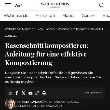
Aa
Font
Resizer
Wohntrends
Einrichten
Möbel
Garten
Ba
Wohntrends Magazin
>
Blog
>
Garten
>
Rasenschnitt kompostieren: Anleitung für eine effektive Kompostierung
GARTEN
Rasenschnitt kompostieren:
Anleitung für eine effektive
Kompostierung
Recyceln Sie Rasenschnitt effektiv und gewinnen Sie
wertvollen Kompost für Ihren Garten. Erfahren Sie, wie Sie
es richtig machen.
7 LESEZEIT
VON
ANKE FRÖHLICH
VERÖFFENTLICHT 16/06/2023
ZULETZT AKTUALISIERT: 16/06/2023 09:41