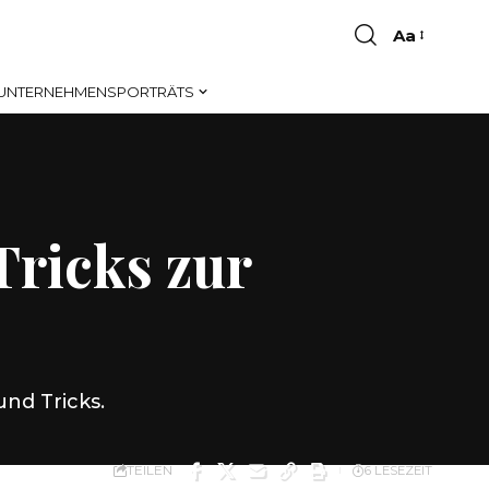
Aa
Font
Resizer
UNTERNEHMENSPORTRÄTS
Tricks zur
und Tricks.
TEILEN
6 LESEZEIT