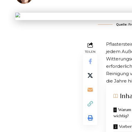
Quelle: F
Pflasterste
jedem Auße
TEILEN
Witterungs
erforderlic
Reinigung v
die Jahre 
Inha
Warum i
wichtig?
Vorber