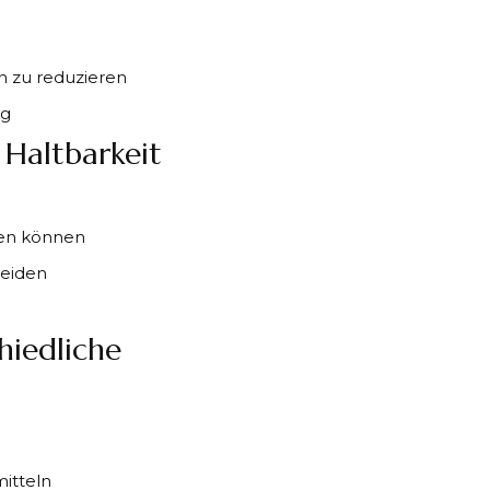
 zu reduzieren
ng
 Haltbarkeit
gen können
meiden
hiedliche
itteln