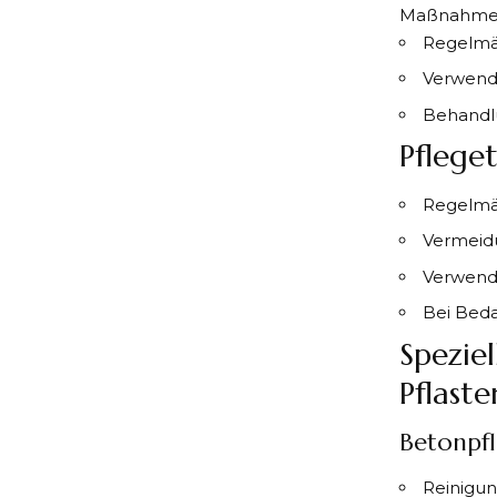
Maßnahmen
Regelmä
Verwend
Behandlu
Pfleget
Regelmä
Vermeidu
Verwend
Bei Beda
Spezie
Pflaste
Betonpfl
Reinigun