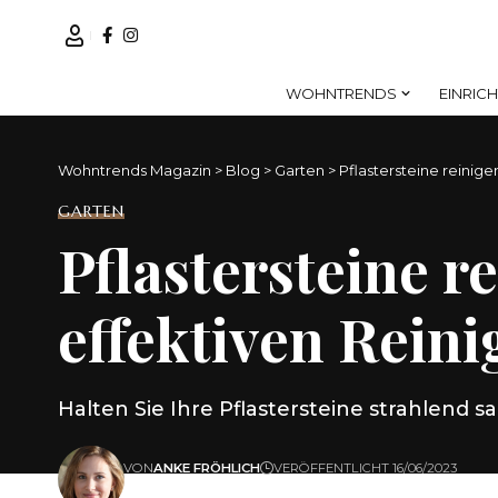
WOHNTRENDS
EINRIC
Wohntrends Magazin
>
Blog
>
Garten
>
Pflastersteine reinige
GARTEN
Pflastersteine r
effektiven Rein
Halten Sie Ihre Pflastersteine strahlend s
VON
ANKE FRÖHLICH
VERÖFFENTLICHT 16/06/2023
ZULETZT AKTUALISIERT: 16/06/2023 08:01