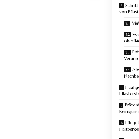
Schrit
von Pflas
Mat
Vor
oberfl
Ent
Verunr
Abs
Nachbe
Häufig
Pflasterst
Präven
Reinigungs
Pfleget
Haltbarke