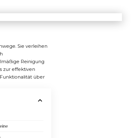
hwege. Sie verleihen
ch
elmäßige Reinigung
s zur effektiven
 Funktionalität über
teine
e