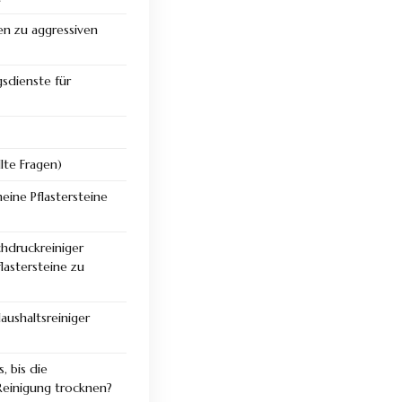
en zu aggressiven
gsdienste für
lte Fragen)
meine Pflastersteine
hdruckreiniger
astersteine zu
aushaltsreiniger
, bis die
 Reinigung trocknen?