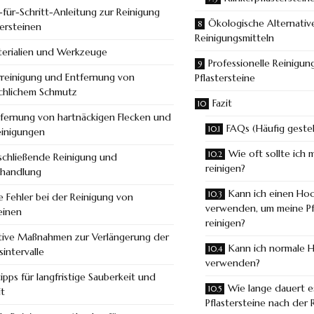
t-für-Schritt-Anleitung zur Reinigung
Ökologische Alternativ
tersteinen
Reinigungsmitteln
erialien und Werkzeuge
Professionelle Reinigun
reinigung und Entfernung von
Pflastersteine
ächlichem Schmutz
Fazit
fernung von hartnäckigen Flecken und
FAQs (Häufig gestel
einigungen
Wie oft sollte ich 
chließende Reinigung und
reinigen?
handlung
Kann ich einen Hoc
e Fehler bei der Reinigung von
verwenden, um meine Pfl
einen
reinigen?
tive Maßnahmen zur Verlängerung der
Kann ich normale H
intervalle
verwenden?
ipps für langfristige Sauberkeit und
Wie lange dauert es
it
Pflastersteine nach der