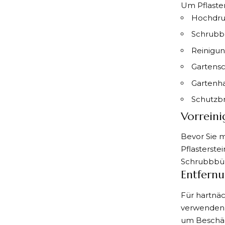
Um Pflaster
Hochdru
Schrubb
Reinigun
Gartensc
Gartenh
Schutzbr
Vorrein
Bevor Sie m
Pflasterste
Schrubbbür
Entfern
Für hartnä
verwenden. 
um Beschäd