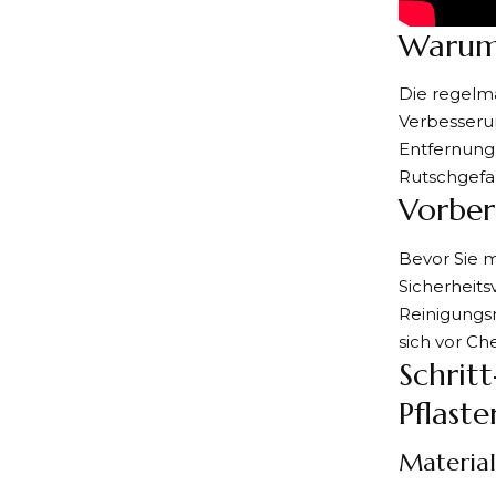
Warum 
Die regel
Verbesserun
Entfernung
Rutschgefah
Vorber
Bevor Sie m
Sicherheits
Reinigungs
sich vor Ch
Schrit
Pflaste
Materia