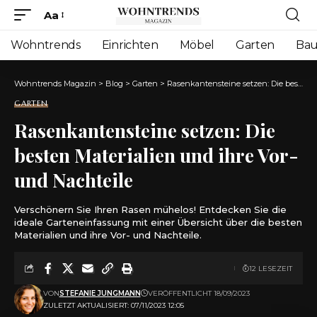
Aa
Font
Resizer
Wohntrends
Einrichten
Möbel
Garten
Ba
Wohntrends Magazin
>
Blog
>
Garten
>
Rasenkantensteine setzen: Die besten Materialien und ihre Vor- und Nachteile
GARTEN
Rasenkantensteine setzen: Die
besten Materialien und ihre Vor-
und Nachteile
Verschönern Sie Ihren Rasen mühelos! Entdecken Sie die
ideale Garteneinfassung mit einer Übersicht über die besten
Materialien und ihre Vor- und Nachteile.
12 LESEZEIT
VON
STEFANIE JUNGMANN
VERÖFFENTLICHT 18/09/2023
ZULETZT AKTUALISIERT: 07/11/2023 12:05