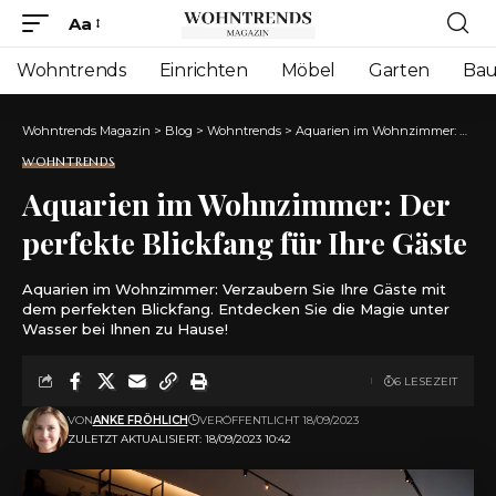
Aa
Font
Resizer
Wohntrends
Einrichten
Möbel
Garten
Ba
Wohntrends Magazin
>
Blog
>
Wohntrends
>
Aquarien im Wohnzimmer: Der perfekte Blickfang für Ihre Gäste
WOHNTRENDS
Aquarien im Wohnzimmer: Der
perfekte Blickfang für Ihre Gäste
Aquarien im Wohnzimmer: Verzaubern Sie Ihre Gäste mit
dem perfekten Blickfang. Entdecken Sie die Magie unter
Wasser bei Ihnen zu Hause!
6 LESEZEIT
VON
ANKE FRÖHLICH
VERÖFFENTLICHT 18/09/2023
ZULETZT AKTUALISIERT: 18/09/2023 10:42