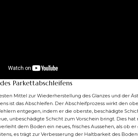
 des Parkettabschleifens
esten Mittel zur Wiederherstellung des Glanzes und der Äst
ns ist das Abschleifen. Der Abschleifprozess wirkt den o
ehlern entgegen, indem er die oberste, beschädigte Schic
ue, unbeschädigte Schicht zum Vorschein bringt. Dies hat 
 verleiht dem Boden ein neues, frisches Aussehen, als ob er 
tens, es trägt zur Verbesserung der Haltbarkeit des Bodens 