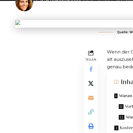
ZULETZT AKTUALISIERT: 05/07/2023 08:33
Quelle: W
Wenn der Gl
alt auszuse
TEILEN
genau bedeu
Inha
Warum 
Vort
Wan
Kosten