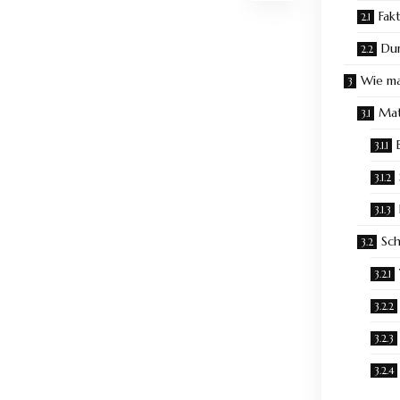
Fak
Dur
Wie ma
Mat
Sch