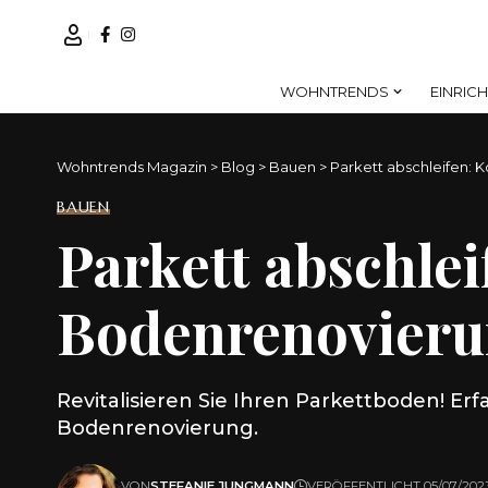
WOHNTRENDS
EINRIC
Wohntrends Magazin
>
Blog
>
Bauen
>
Parkett abschleifen: 
BAUEN
Parkett abschlei
Bodenrenovier
Revitalisieren Sie Ihren Parkettboden! Er
Bodenrenovierung.
VON
STEFANIE JUNGMANN
VERÖFFENTLICHT 05/07/202