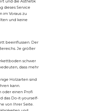
rt und die Ästhetik
g dieses Service
en im Voraus zu
alten und keine
ett
beeinflussen. Der
 Bereichs. Je größer
Parkettboden schwer
 bedeuten, dass mehr
nige Holzarten sind
ühren kann.
n oder einen Profi
 das Do-it-yourself-
e von Ihrer Seite.
Fähigkeiten und