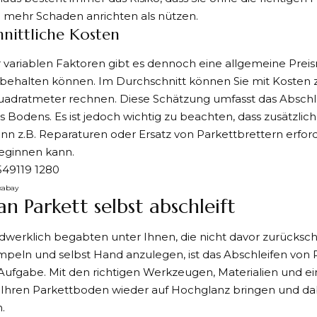
mehr Schaden anrichten als nützen.
nittliche Kosten
r variablen Faktoren gibt es dennoch eine allgemeine Preisric
 behalten können. Im Durchschnitt können Sie mit Kosten 
uadratmeter rechnen. Diese Schätzung umfasst das Abschle
s Bodens. Es ist jedoch wichtig zu beachten, dass zusätzlic
n z.B. Reparaturen oder Ersatz von Parkettbrettern erforde
beginnen kann.
xabay
n Parkett selbst abschleift
dwerklich begabten unter Ihnen, die nicht davor zurücksc
peln und selbst Hand anzulegen, ist das Abschleifen von 
fgabe. Mit den richtigen Werkzeugen, Materialien und ein
 Ihren Parkettboden wieder auf Hochglanz bringen und da
.