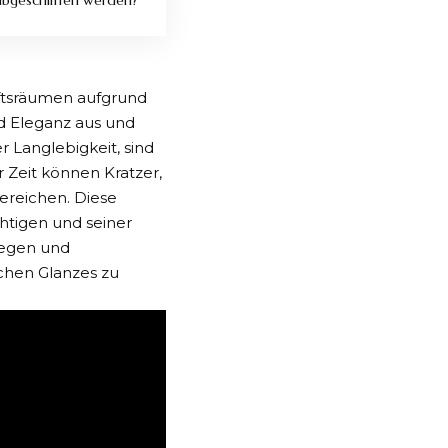
abgeschliffen werden?
ftsräumen aufgrund
nd Eleganz aus und
r Langlebigkeit, sind
 Zeit können Kratzer,
ereichen. Diese
htigen und seiner
legen und
chen Glanzes zu