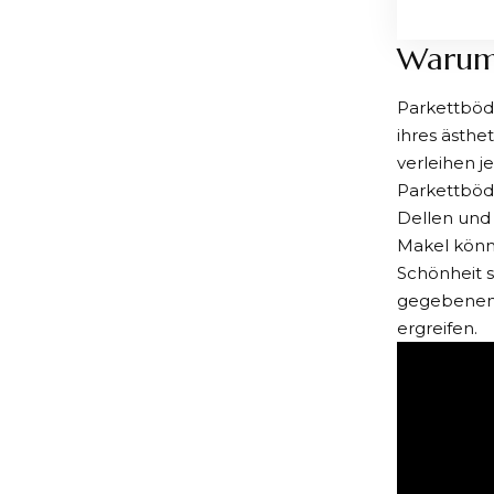
Warum 
Parkettbö
ihres ästhe
verleihen j
Parkettböd
Dellen und 
Makel könn
Schönheit s
gegebenenf
ergreifen.