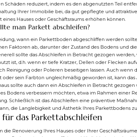
n Schäden reduziert, indem es den abgenutzten Teil entfernt
altung Ihrer Immobilie bei, da gut gepflegte und attrakti
 eines Hauses oder Geschäftsraums erhöhen können.
lte man Parkett abschleifen?
idung, wann ein Parkettboden abgeschliffen werden sollte
nen Faktoren ab, darunter der Zustand des Bodens und di
nerell sollte das Abschleifen in Betracht gezogen werden
tzt ist, d.h. wenn er tiefe Kratzer, Dellen oder Flecken aufw
ch Reinigung oder Polieren beseitigen lassen. Auch wenn 
t oder sein Farbton ungleichmäßig geworden ist, kann das 
aus sollte auch dann ein Abschleifen in Betracht gezogen
es Bodens verbessern möchten, etwa im Rahmen einer R
g. Schließlich ist das Abschleifen eine präventive Maßnah
ann, die Langlebigkeit und Ästhetik Ihres Parkettbodens zu
 für das Parkettabschleifen
 die Renovierung Ihres Hauses oder Ihrer Geschäftsräume