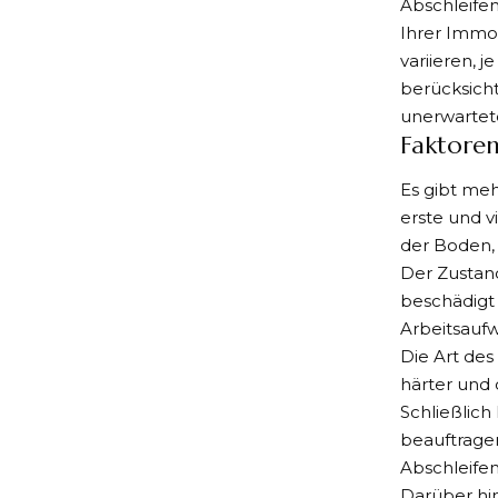
Abschleifen
Ihrer Immob
variieren, j
berücksicht
unerwartet
Faktoren
Es gibt meh
erste und v
der Boden, 
Der Zustand
beschädigt 
Arbeitsaufw
Die Art des
härter und 
Schließlich
beauftragen
Abschleifen
Darüber hin