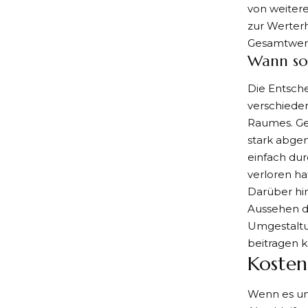
von weitere
zur Werterh
Gesamtwert
Wann sol
Die Entsche
verschiede
Raumes. Ge
stark abgenu
einfach dur
verloren ha
Darüber hin
Aussehen d
Umgestaltun
beitragen k
Kosten
Wenn es um