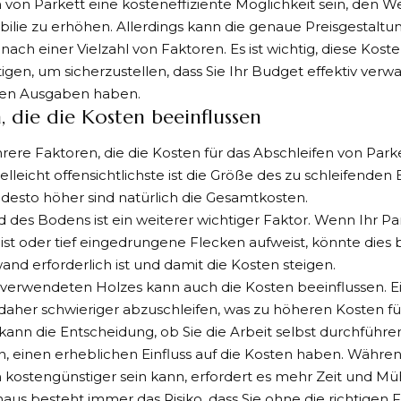
 von Parkett eine kosteneffiziente Möglichkeit sein, den We
ilie zu erhöhen. Allerdings kann die genaue Preisgestaltun
e nach einer Vielzahl von Faktoren. Es ist wichtig, diese Kost
igen, um sicherzustellen, dass Sie Ihr Budget effektiv verw
en Ausgaben haben.
, die die Kosten beeinflussen
rere Faktoren, die die Kosten für das
Abschleifen von Park
ielleicht offensichtlichste ist die Größe des zu schleifenden
desto höher sind natürlich die Gesamtkosten.
 des Bodens ist ein weiterer wichtiger Faktor. Wenn Ihr 
ist oder tief eingedrungene Flecken aufweist, könnte dies
and erforderlich ist und damit die Kosten steigen.
 verwendeten Holzes kann auch die Kosten beeinflussen. Ei
daher schwieriger abzuschleifen, was zu höheren Kosten f
 kann die Entscheidung, ob Sie die Arbeit selbst durchführe
, einen erheblichen Einfluss auf die Kosten haben. Während
 kostengünstiger sein kann, erfordert es mehr Zeit und Müh
aus besteht immer das Risiko, dass Sie ohne die richtigen 