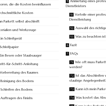
Anmietung eines profes
toren, die die Kosten beeinflussen
Dienstleisters
chschnittliche Kosten
Vorteile einer profes
Dienstleistung
n Parkett selbst abschleift
Auswahl des richtige
erialien und Werkzeuge
Was zu beachten ist
Ein Schleifgerät
Fazit
Schleifpapier
FAQs
Ein Besen oder Staubsauger
Wie oft muss Parkett
ritt-für-Schritt-Anleitung
werden?
Vorbereitung des Raumes
Ist das Abschleifen 
staubige Angelegenheit
Reinigung des Bodens
Kann ich mein Parket
Schleifen des Bodens
Was kostet das Absc
Auftragen des Finishs