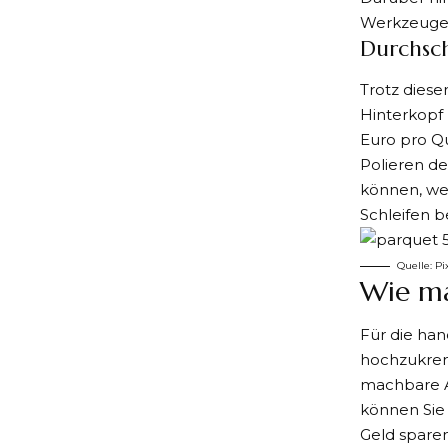
Werkzeuge 
Durchsch
Trotz diese
Hinterkopf
Euro pro Q
Polieren de
können, wen
Schleifen 
Quelle:
Pi
Wie ma
Für die han
hochzukrem
machbare Au
können Sie
Geld sparen