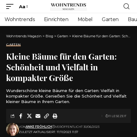
Aa
Font
Resizer
Wohntrends
Einrichten
Möbel
Garten
Ba
Wohntrends Magazin
>
Blog
>
Garten
>
Kleine Bäume für den Garten: Schönheit und Vielfalt in kompakter Größe
GARTEN
Kleine Bäume für den Garten:
Schönheit und Vielfalt in
kompakter Größe
Wunderschöne kleine Bäume für den Garten: Vielfalt in
kompakter Größe. Genießen Sie die Schönheit und Vielfalt
kleiner Bäume in Ihrem Garten.
11 LESEZEIT
VON
ANKE FRÖHLICH
VERÖFFENTLICHT 30/06/2023
ZULETZT AKTUALISIERT: 17/11/2023 11:37