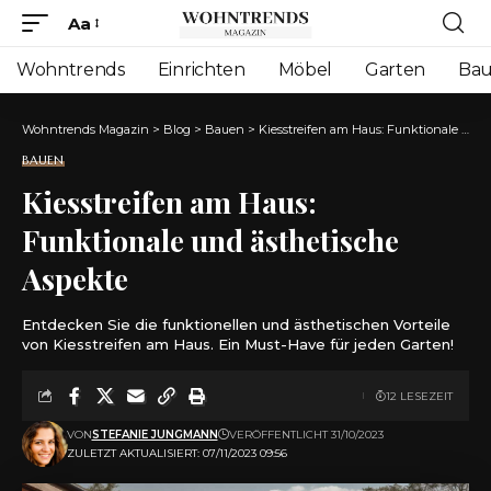
Aa
Font
Resizer
Wohntrends
Einrichten
Möbel
Garten
Ba
Wohntrends Magazin
>
Blog
>
Bauen
>
Kiesstreifen am Haus: Funktionale und ästhetische Aspekte
BAUEN
Kiesstreifen am Haus:
Funktionale und ästhetische
Aspekte
Entdecken Sie die funktionellen und ästhetischen Vorteile
von Kiesstreifen am Haus. Ein Must-Have für jeden Garten!
12 LESEZEIT
VON
STEFANIE JUNGMANN
VERÖFFENTLICHT 31/10/2023
ZULETZT AKTUALISIERT: 07/11/2023 09:56