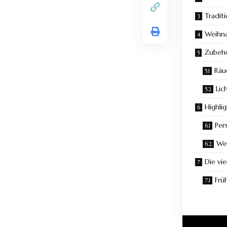
Tradit
Weihna
Zubehö
Räu
Lic
Highli
Per
Wei
Die vi
Frü