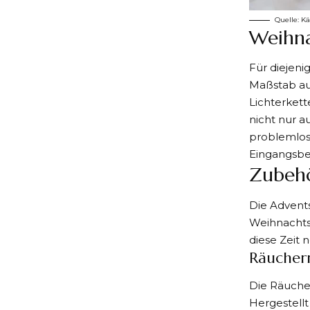
Quelle:
Kä
Weihna
Für diejeni
Maßstab au
Lichterket
nicht nur a
problemlos 
Eingangsbe
Zubehö
Die Advents
Weihnachtsf
diese Zeit n
Räucher
Die Räuche
Hergestellt