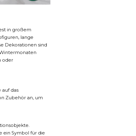
Fest in großem
figuren, lange
se Dekorationen sind
en Wintermonaten
n oder
e auf das
 von Zubehör an, um
ionsobjekte.
e ein Symbol für die