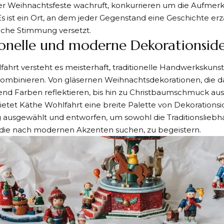
r Weihnachtsfeste wachruft, konkurrieren um die Aufmer
s ist ein Ort, an dem jeder Gegenstand eine Geschichte er
tliche Stimmung versetzt.
ionelle und moderne Dekorationsid
fahrt versteht es meisterhaft, traditionelle Handwerksku
ombinieren. Von gläsernen Weihnachtsdekorationen, die da
end Farben reflektieren, bis hin zu Christbaumschmuck aus 
ietet Käthe Wohlfahrt eine breite Palette von Dekorations
tig ausgewählt und entworfen, um sowohl die Traditionsliebh
, die nach modernen Akzenten suchen, zu begeistern.