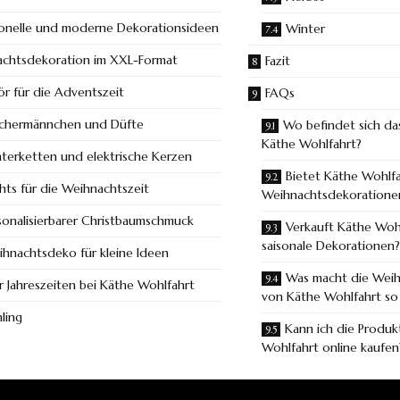
ionelle und moderne Dekorationsideen
Winter
chtsdekoration im XXL-Format
Fazit
r für die Adventszeit
FAQs
chermännchen und Düfte
Wo befindet sich da
Käthe Wohlfahrt?
hterketten und elektrische Kerzen
Bietet Käthe Wohlfa
ghts für die Weihnachtszeit
Weihnachtsdekoratione
sonalisierbarer Christbaumschmuck
Verkauft Käthe Woh
saisonale Dekorationen?
hnachtsdeko für kleine Ideen
Was macht die Wei
er Jahreszeiten bei Käthe Wohlfahrt
von Käthe Wohlfahrt so
hling
Kann ich die Produ
Wohlfahrt online kaufen