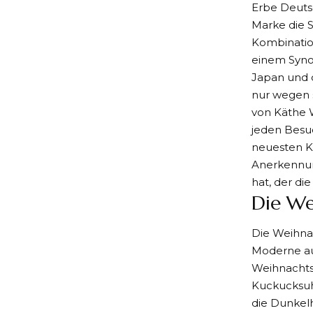
Erbe Deutsc
Marke die S
Kombinatio
einem Synon
Japan und 
nur wegen s
von Käthe 
jeden Besuc
neuesten Kr
Anerkennun
hat, der d
Die We
Die Weihnac
Moderne auf
Weihnachts
Kuckucksuhr
die Dunkel