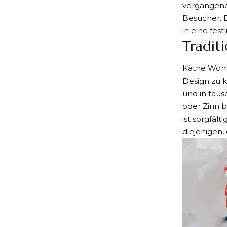
vergangene
Besucher. E
in eine fes
Tradit
Käthe Wohl
Design zu k
und in taus
oder Zinn b
ist sorgfäl
diejenigen