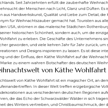
hlands. Seit Jahrzehnten erfüllt die zauberhafte Weihnach
ehnsucht der Menschen nach Licht, Glanz und Düften. Es ist
n aus Handwerkskunst, Qualität und Liebe zum Detail, die
ym für Weihnachtszauber gemacht hat. Touristen aus aller
den USA, strömen in das malerische Städtchen Rothenburg
einer historischen Schönheit, sondern auch, um die einzig
Wohlfahrt zu erleben. Die Geschäfte des Unternehmens sin
her geworden, und viele kehren Jahr für Jahr zurück, um 
eationen und Designs inspirieren zu lassen. Es ist diese int
g und der Einfluss, den Käthe Wohlfahrt auf die Weihnach
ie Marke zu einem wahren Botschafter des deutschen Weihn
ihnachtswelt von Käthe Wohlfahrt
htswelt von Käthe Wohlfahrt ist ein magischer Ort, an dem
einandertreffen. In dieser Welt treffen erzgebirgische Vo
dekorationen aus verschiedenen deutschen Regionen aufe
en, die das Echo der Schwarzwälder Wälder in sich tragen,
heit des Winters vertreiben, und Christbaumschmuck, der 