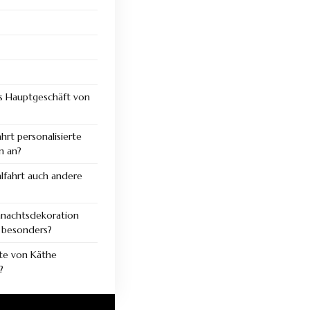
s Hauptgeschäft von
hrt personalisierte
n an?
lfahrt auch andere
hnachtsdekoration
 besonders?
kte von Käthe
?