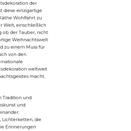
tsdekoration der
 diese einzigartige
Käthe Wohlfahrt
zu
 Welt, einschließlich
 ob der Tauber, nicht
artige Weihnachtswelt
d zu einem Muss für
sich von den
ernationale
tsdekoration weltweit
achtsgeistes macht.
 Tradition und
lkskunst und
inander.
 Lichterketten, die
die Erinnerungen