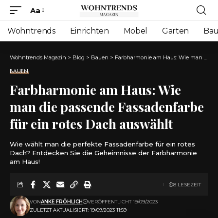
Aa
Font
Resizer
Wohntrends
Einrichten
Möbel
Garten
Ba
Wohntrends Magazin
>
Blog
>
Bauen
>
Farbharmonie am Haus: Wie man die passende Fassadenfarbe für ein rotes Dach auswählt
BAUEN
Farbharmonie am Haus: Wie
man die passende Fassadenfarbe
für ein rotes Dach auswählt
Wie wählt man die perfekte Fassadenfarbe für ein rotes
Dach? Entdecken Sie die Geheimnisse der Farbharmonie
am Haus!
8 LESEZEIT
VON
ANKE FRÖHLICH
VERÖFFENTLICHT 19/09/2023
ZULETZT AKTUALISIERT: 19/09/2023 11:59