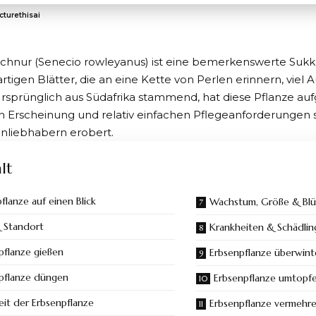
cturethisai
schnur (Senecio rowleyanus) ist eine bemerkenswerte Sukk
gartigen Blätter, die an eine Kette von Perlen erinnern, vie
 Ursprünglich aus Südafrika stammend, hat diese Pflanze auf
 Erscheinung und relativ einfachen Pflegeanforderungen s
enliebhabern erobert.
lt
flanze auf einen Blick
Wachstum, Größe & Blü
& Standort
Krankheiten & Schädlin
pflanze gießen
Erbsenpflanze überwint
pflanze düngen
Erbsenpflanze umtopf
eit der Erbsenpflanze
Erbsenpflanze vermehr