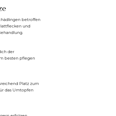
ze
chädlingen betroffen
Blattflecken und
Behandlung.
lich der
 am besten pflegen
usreichend Platz zum
 für das Umtopfen
gern erfolgen.