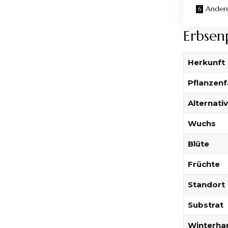
Andere
Erbsenp
Herkunft
Pflanzenf
Alternat
Wuchs
Blüte
Früchte
Standort
Substrat
Winterha