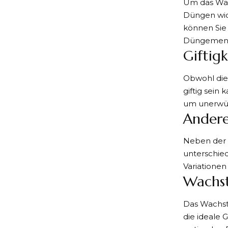
Um das Wach
Düngen wic
können Sie 
Düngemeng
Giftig
Obwohl die 
giftig sein
um unerwün
Andere
Neben der 
unterschied
Variationen
Wachst
Das Wachst
die ideale 