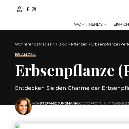
WOHNTRENDS
EINRIC
Wohntrends Magazin
>
Blog
>
Pflanzen
>
Erbsenpflanze (Perl
PFLANZEN
Erbsenpflanze (
Entdecken Sie den Charme der Erbsenpflan
VON
STEFANIE JUNGMANN
VERÖFFENTLICHT 10/08/2023
ZULETZT AKTUALISIERT: 10/08/2023 12:44