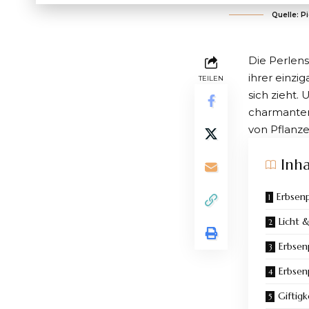
Quelle: Pi
Die Perlen
ihrer einzi
TEILEN
sich zieht.
charmanten
von Pflanz
Inha
Erbsenp
Licht 
Erbsen
Erbsen
Giftigk