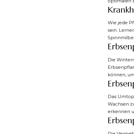
optimalen 
Krankh
Wie jede P
sein. Lerne
Spinnmilbe
Erbsen
Die Winterm
Erbsenpflan
können, um 
Erbsen
Das Umtopfe
Wachsen zu 
erkennen u
Erbsen
Die Vermeh