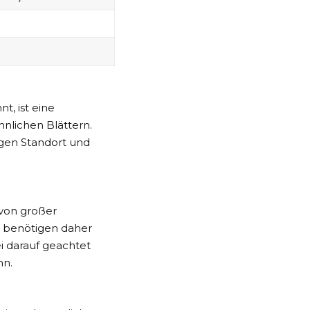
t, ist eine
hnlichen Blättern.
tigen Standort und
 von großer
d benötigen daher
i darauf geachtet
nn.