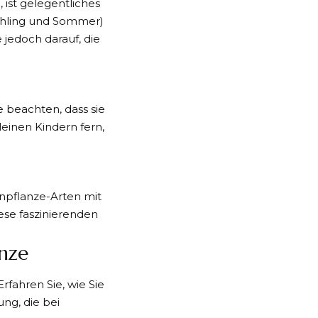
ist gelegentliches
ühling und Sommer)
jedoch darauf, die
e beachten, dass sie
leinen Kindern fern,
npflanze-Arten mit
ese faszinierenden
nze
fahren Sie, wie Sie
ng, die bei