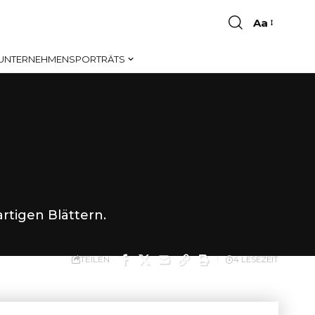
Aa
Font
Resizer
UNTERNEHMENSPORTRÄTS
rtigen Blättern.
TEILEN
4 LESEZEIT