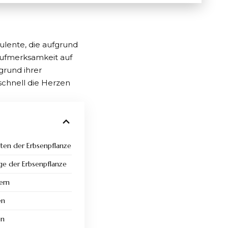
ulente, die aufgrund
l Aufmerksamkeit auf
grund ihrer
chnell die Herzen
ten der Erbsenpflanze
ge der Erbsenpflanze
ern
en
en