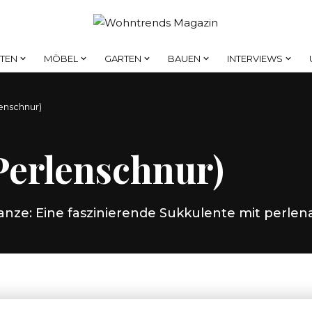
HTEN
MÖBEL
GARTEN
BAUEN
INTERVIEWS
enschnur)
Perlenschnur)
ze: Eine faszinierende Sukkulente mit perlena