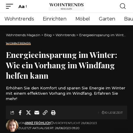
Aa
Font
Resizer
Wohntrends
Einrichten
Möbel
Garten
Ba
Wohntrends Magazin
>
Blog
>
Wohntrends
>
Energieeinsparung im Winter: Wie ein Vorhang im Windfang helfen kann
WOHNTRENDS
Energieeinsparung im Winter:
Wie ein Vorhang im Windfang
helfen kann
Erhöhen Sie den Komfort und sparen Sie Energie im Winter
mit einem effektiven Vorhang im Windfang. Erfahren Sie
mehr!
10 LESEZEIT
VON
ANKE FRÖHLICH
VERÖFFENTLICHT 28/08/2023
ZULETZT AKTUALISIERT: 28/08/2023 09:20