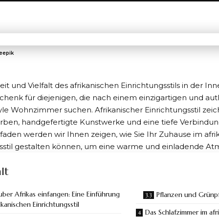
reepik
it und Vielfalt des afrikanischen Einrichtungsstils in der In
chenk für diejenigen, die nach einem einzigartigen und a
Style Wohnzimmer
suchen.
Afrikanischer Einrichtungsstil
zeic
rben, handgefertigte Kunstwerke und eine tiefe Verbindung
faden werden wir Ihnen zeigen, wie Sie Ihr Zuhause im afr
gsstil gestalten können, um eine warme und einladende At
lt
ber Afrikas einfangen: Eine Einführung
Pflanzen und Grünp
ikanischen Einrichtungsstil
Das Schlafzimmer im afri