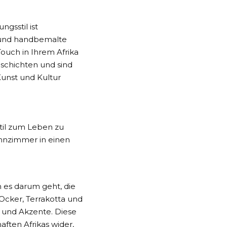
ngsstil ist
n und handbemalte
ouch in Ihrem Afrika
eschichten und sind
Kunst und Kultur
stil zum Leben zu
ohnzimmer in einen
 es darum geht, die
cker, Terrakotta und
 und Akzente. Diese
ften Afrikas wider,