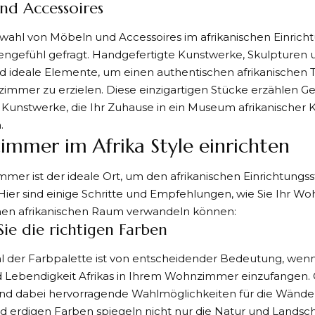
nd Accessoires
swahl von
Möbeln
und Accessoires im afrikanischen Einrichtu
zengefühl gefragt. Handgefertigte Kunstwerke, Skulpture
d ideale Elemente, um einen authentischen afrikanischen T
immer zu erzielen. Diese einzigartigen Stücke erzählen G
g Kunstwerke, die Ihr Zuhause in ein Museum afrikanischer 
.
mmer im Afrika Style einrichten
mer ist der ideale Ort, um den afrikanischen Einrichtungs
ier sind einige Schritte und Empfehlungen, wie Sie Ihr W
hen afrikanischen Raum verwandeln können:
ie die richtigen Farben
l der Farbpalette ist von entscheidender Bedeutung, wenn
Lebendigkeit Afrikas in Ihrem Wohnzimmer einzufangen. O
sind dabei hervorragende Wahlmöglichkeiten für die Wände
erdigen Farben spiegeln nicht nur die Natur und Landscha