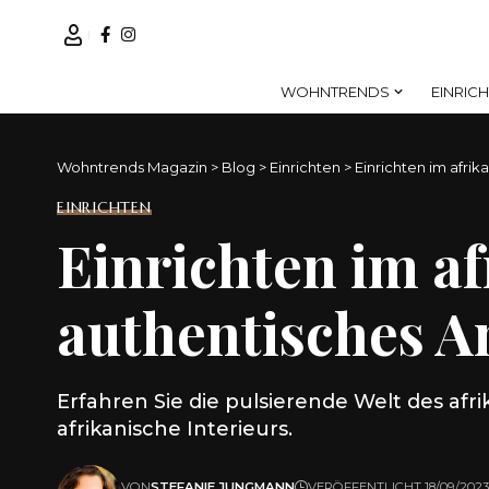
WOHNTRENDS
EINRIC
Wohntrends Magazin
>
Blog
>
Einrichten
>
Einrichten im afrik
EINRICHTEN
Einrichten im af
authentisches 
Erfahren Sie die pulsierende Welt des af
afrikanische Interieurs.
VON
STEFANIE JUNGMANN
VERÖFFENTLICHT 18/09/2023