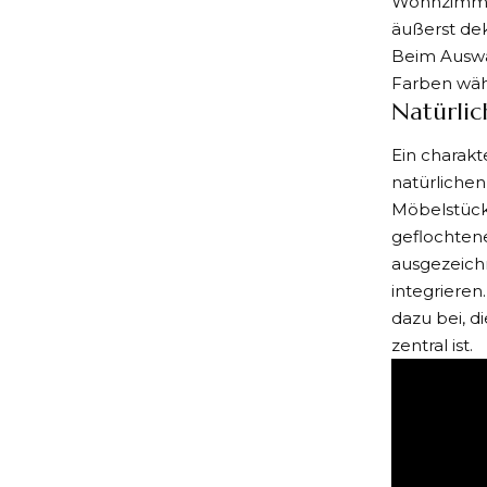
Wohnzimmer 
äußerst de
Beim Auswäh
Farben wähle
Natürlic
Ein charakt
natürlichen
Möbelstücke
geflochtene
ausgezeich
integrieren
dazu bei, d
zentral ist.