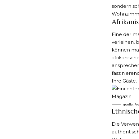
sondern sc
Wohnzimm
Afrikan
Eine der m
verleihen, 
können mas
afrikanisch
ansprechen
faszinieren
Ihre Gäste.
quelle:
Fr
Ethnisch
Die Verwen
authentisch