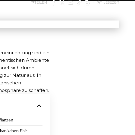
TEILEN
11 LESEZEIT
neneinrichtung sind ein
uthentischen Ambiente
hnet sich durch
 zur Natur aus. In
ikanischen
mosphäre zu schaffen.
flanzen
kanischen Flair