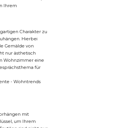
in Ihrem
gartigen Charakter zu
zuhängen. Hierbei
ale Gemälde von
t nur ästhetisch
rem Wohnzimmer eine
 Gesprächsthema für
Vorhängen mit
hlüssel, um Ihrem