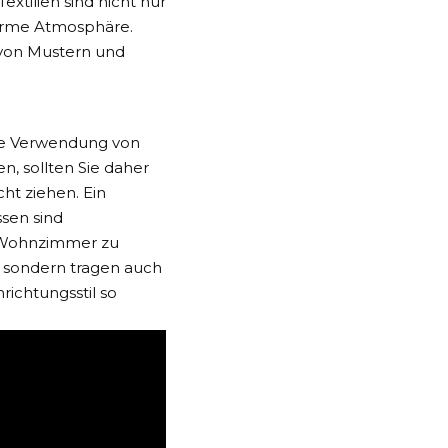
xtilien sind nicht nur
warme Atmosphäre.
 von Mustern und
 die Verwendung von
n, sollten Sie daher
ht ziehen. Ein
ssen sind
r Wohnzimmer zu
, sondern tragen auch
richtungsstil so