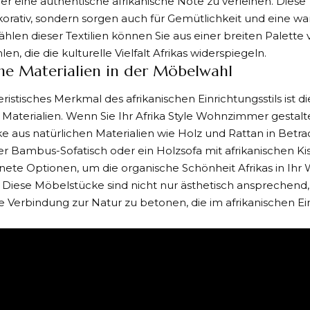
eine authentische afrikanische Note zu verleihen. Diese Te
korativ, sondern sorgen auch für Gemütlichkeit und eine 
len dieser Textilien können Sie aus einer breiten Palette
n, die die kulturelle Vielfalt Afrikas widerspiegeln.
he Materialien in der Möbelwahl
eristisches Merkmal des afrikanischen Einrichtungsstils ist
 Materialien. Wenn Sie Ihr Afrika Style Wohnzimmer gestalte
 aus natürlichen Materialien wie Holz und Rattan in Betrac
r Bambus-Sofatisch oder ein Holzsofa mit afrikanischen Ki
nete Optionen, um die organische Schönheit Afrikas in Ih
. Diese Möbelstücke sind nicht nur ästhetisch ansprechend
ie Verbindung zur Natur zu betonen, die im afrikanischen Ein