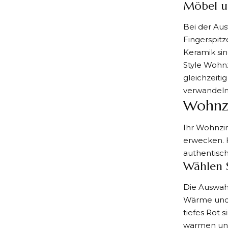
Möbel u
Bei der Au
Fingerspit
Keramik sin
Style Wohnz
gleichzeiti
verwandeln
Wohnzi
Ihr Wohnzim
erwecken. H
authentisc
Wählen S
Die Auswah
Wärme und 
tiefes Rot 
warmen und 