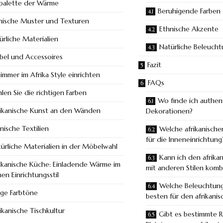
bpalette der Wärme
Beruhigende Farben
nische Muster und Texturen
Ethnische Akzente
ürliche Materialien
Natürliche Beleuch
el und Accessoires
Fazit
mmer im Afrika Style einrichten
FAQs
len Sie die richtigen Farben
Wo finde ich authent
ikanische Kunst an den Wänden
Dekorationen?
nische Textilien
Welche afrikanische
für die Inneneinrichtung
ürliche Materialien in der Möbelwahl
Kann ich den afrikan
rikanische Küche: Einladende Wärme im
mit anderen Stilen komb
hen Einrichtungsstil
Welche Beleuchtung
ige Farbtöne
besten für den afrikanis
ikanische Tischkultur
Gibt es bestimmte R