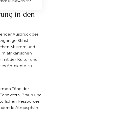
ischen Kunstwerken?
rung in den
ierender Ausdruck der
gartige Stil ist
schen Mustern und
 im afrikanischen
h mit der Kultur und
sches Ambiente zu
 warmen Töne der
 Terrakotta, Braun und
atürlichen Ressourcen
inladende Atmosphäre