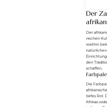
Der Za
afrikan
Der afrikan
reichen Kul
weithin be
natürlichen
Einrichtung
den Traditi
schaffen.
Farbpal
Die Farbpal
afrikanisch
tiefes Rot.
Afrikas wi