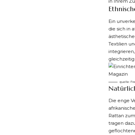
in Ihrem Z
Ethnisc
Ein unverke
die sich in
ästhetische
Textilien u
integrieren
gleichzeiti
quelle:
Fr
Natürlic
Die enge Ve
afrikanisch
Rattan zum 
tragen dazu
geflochten