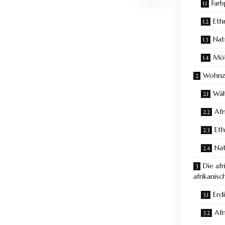
Far
Eth
Nat
Möb
Wohnzi
Wäh
Afr
Eth
Nat
Die af
afrikanisc
Erd
Afr