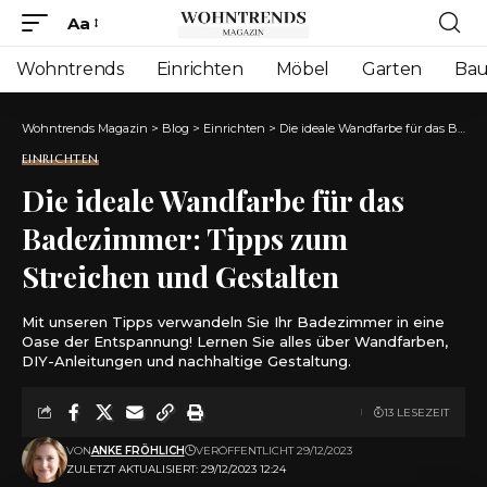
Aa
Font
Resizer
Wohntrends
Einrichten
Möbel
Garten
Ba
Wohntrends Magazin
>
Blog
>
Einrichten
>
Die ideale Wandfarbe für das Badezimmer: Tipps zum Streichen und Gestalten
EINRICHTEN
Die ideale Wandfarbe für das
Badezimmer: Tipps zum
Streichen und Gestalten
Mit unseren Tipps verwandeln Sie Ihr Badezimmer in eine
Oase der Entspannung! Lernen Sie alles über Wandfarben,
DIY-Anleitungen und nachhaltige Gestaltung.
13 LESEZEIT
VON
ANKE FRÖHLICH
VERÖFFENTLICHT 29/12/2023
ZULETZT AKTUALISIERT: 29/12/2023 12:24