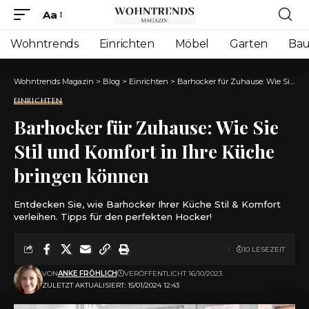
Aa
Font
Resizer
Wohntrends
Einrichten
Möbel
Garten
Ba
Wohntrends Magazin
>
Blog
>
Einrichten
>
Barhocker für Zuhause: Wie Sie Stil und Komfort in Ihre Küche bringen können
EINRICHTEN
Barhocker für Zuhause: Wie Sie
Stil und Komfort in Ihre Küche
bringen können
Entdecken Sie, wie Barhocker Ihrer Küche Stil & Komfort
verleihen. Tipps für den perfekten Hocker!
10 LESEZEIT
VON
ANKE FRÖHLICH
VERÖFFENTLICHT 16/10/2023
ZULETZT AKTUALISIERT: 15/01/2024 12:43