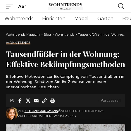
Aa
Font
Resizer
Wohntrends
Einrichten
Möbel
Garten
Ba
Wohntrends Magazin
>
Blog
>
Wohntrends
>
Tausendfüßler in der Wohnung: Effektive Bekämpfungsmethoden
WOHNTRENDS
Tausendfüßler in der Wohnung:
Effektive Bekämpfungsmethoden
Effektive Methoden zur Bekämpfung von Tausendfüßlern in
der Wohnung. Schützen Sie Ihr Zuhause vor diesen
unerwünschten Besuchern!
8 LESEZEIT
VON
STEFANIE JUNGMANN
VERÖFFENTLICHT 01/09/2023
ZULETZT AKTUALISIERT: 24/11/2023 12:54