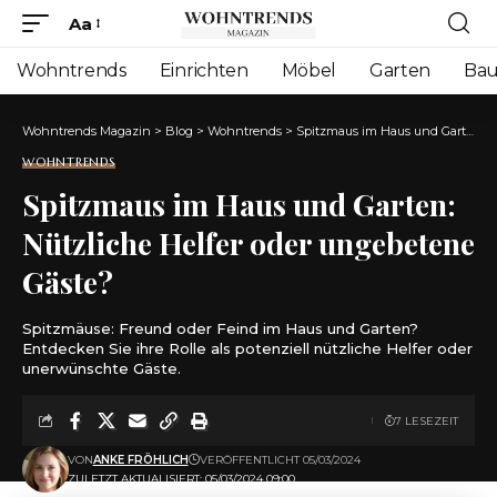
Aa
Font
Resizer
Wohntrends
Einrichten
Möbel
Garten
Ba
Wohntrends Magazin
>
Blog
>
Wohntrends
>
Spitzmaus im Haus und Garten: Nützliche Helfer oder ungebetene Gäste?
WOHNTRENDS
Spitzmaus im Haus und Garten:
Nützliche Helfer oder ungebetene
Gäste?
Spitzmäuse: Freund oder Feind im Haus und Garten?
Entdecken Sie ihre Rolle als potenziell nützliche Helfer oder
unerwünschte Gäste.
7 LESEZEIT
VON
ANKE FRÖHLICH
VERÖFFENTLICHT 05/03/2024
ZULETZT AKTUALISIERT: 05/03/2024 09:00