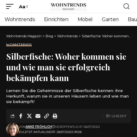
Aa
Font
Resizer
Wohntrends
Einrichten
Möbel
Garten
Ba
Wohntrends Magazin
>
Blog
>
Wohntrends
>
Silberfische: Woher kommen sie und wie man sie erfolgreich bekämpfen kann
WOHNTRENDS
Silberfische: Woher kommen sie
und wie man sie erfolgreich
bekämpfen kann
Lernen Sie die Geheimnisse der Silberfische kennen: ihre
Herkunft, warum sie in unseren Häusern leben und wie man
sie bekämpft!
7 LESEZEIT
VON
ANKE FRÖHLICH
VERÖFFENTLICHT 28/07/2023
ZULETZT AKTUALISIERT: 28/07/2023 09:28