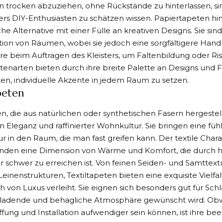
n trocken abzuziehen, ohne Rückstände zu hinterlassen, sin
rs DIY-Enthusiasten zu schätzen wissen. Papiertapeten hi
che Alternative mit einer Fülle an kreativen Designs. Sie sind
tion von Räumen, wobei sie jedoch eine sorgfältigere Han
e beim Auftragen des Kleisters, um Faltenbildung oder Ri
tenarten bieten durch ihre breite Palette an Designs und
en, individuelle Akzente in jedem Raum zu setzen.
peten
en, die aus natürlichen oder synthetischen Fasern hergestel
on Eleganz und raffinierter Wohnkultur. Sie bringen eine füh
ur in den Raum, die man fast greifen kann. Der textile Char
änden eine Dimension von Wärme und Komfort, die durch
 schwer zu erreichen ist. Von feinen Seiden- und Samttextu
inenstrukturen, Textiltapeten bieten eine exquisite Vielfa
 von Luxus verleiht. Sie eignen sich besonders gut für Sc
nladende und behagliche Atmosphäre gewünscht wird. Obwo
fung und Installation aufwendiger sein können, ist ihre b