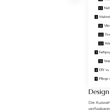
Nat
Materi
Vli
Tex
War
Farbps
War
DIY vs.
Pflege
Design 
Die Auswahl
verfügbaren