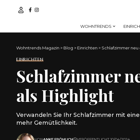
WOHNTRENDS
EINRIC
Wohntrends Magazin
>
Blog
>
Einrichten
>
Schlafzimmer neu g
EINRICHTEN
Schlafzimmer ne
als Highlight
Verwandeln Sie Ihr Schlafzimmer mit einer
mehr Gemütlichkeit.
VON
ANKE FRÖHLICH
VERÖFFENTLICHT 10/04/2024