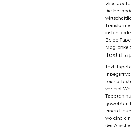
Vliestapete
die besonde
wirtschaftli
Transforma
insbesonder
Beide Tape
Möglichkeit
Textilta
Textiltapet
Inbegriff v
reiche Text
verleiht W
Tapeten nur
gewebten Le
einen Hauch
wo eine ei
der Anschaf