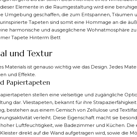
n dieser Elemente in die Raumgestaltung wird eine beruhi
nde Umgebung geschaffen, die zum Entspannen, Träumen 
turinspirierte Tapeten sind somit eine Hommage an die äu
 eine harmonische und ausgeglichene Wohnatmosphäre zu 
al und Textur
s Materials ist genauso wichtig wie das Design. Jedes Materi
en und Effekte.
nd Papiertapeten
Papiertapeten stellen eine vielseitige und zugängliche Optio
ung dar. Vliestapeten, bekannt für ihre Strapazierfähigkei
, bestehen aus einem Gemisch von Zellulose und Textilfas
ungsaktivität verleiht. Diese Eigenschaft macht sie besond
hoher Luftfeuchtigkeit, wie Badezimmer und Küchen. Die 
 Kleister direkt auf die Wand aufgetragen wird, sowie die Mö