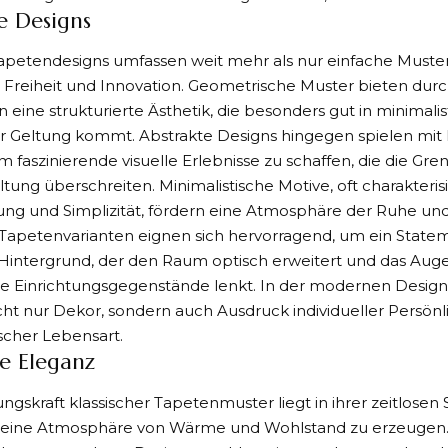
 Designs
petendesigns umfassen weit mehr als nur einfache Muster;
e Freiheit und Innovation. Geometrische Muster bieten durch
eine strukturierte Ästhetik, die besonders gut in minimalis
 Geltung kommt. Abstrakte Designs hingegen spielen mit
m faszinierende visuelle Erlebnisse zu schaffen, die die Gren
ung überschreiten. Minimalistische Motive, oft charakterisi
ung und Simplizität, fördern eine Atmosphäre der Ruhe un
apetenvarianten eignen sich hervorragend, um ein Statem
r Hintergrund, der den Raum optisch erweitert und das Au
e Einrichtungsgegenstände lenkt. In der modernen Designl
ht nur Dekor, sondern auch Ausdruck individueller Persönl
scher Lebensart.
he Eleganz
ngskraft klassischer Tapetenmuster liegt in ihrer zeitlose
eine Atmosphäre von Wärme und Wohlstand zu erzeugen.