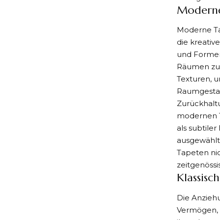
Moderne
Moderne Ta
die kreativ
und Formen 
Räumen zur
Texturen, u
Raumgestalt
Zurückhalt
modernen T
als subtile
ausgewählt
Tapeten nic
zeitgenössi
Klassisc
Die Anziehu
Vermögen, 