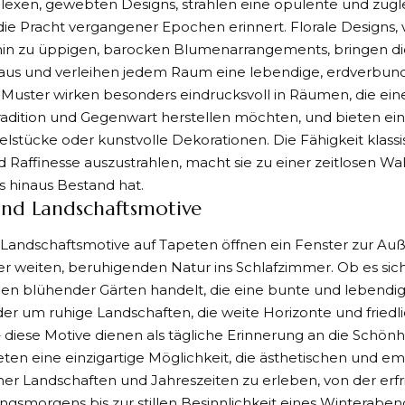
lexen, gewebten Designs, strahlen eine opulente und zugl
 die Pracht vergangener Epochen erinnert. Florale Designs, 
 hin zu üppigen, barocken Blumenarrangements, bringen di
Haus und verleihen jedem Raum eine lebendige, erdverbun
 Muster wirken besonders eindrucksvoll in Räumen, die ei
adition und Gegenwart herstellen möchten, und bieten eine
lstücke oder kunstvolle Dekorationen. Die Fähigkeit klass
 Raffinesse auszustrahlen, macht sie zu einer zeitlosen Wah
 hinaus Bestand hat.
und Landschaftsmotive
 Landschaftsmotive auf Tapeten öffnen ein Fenster zur Au
er weiten, beruhigenden Natur ins Schlafzimmer. Ob es sich
gen blühender Gärten handelt, die eine bunte und lebend
der um ruhige Landschaften, die weite Horizonte und friedl
 diese Motive dienen als tägliche Erinnerung an die Schönh
ieten eine einzigartige Möglichkeit, die ästhetischen und e
er Landschaften und Jahreszeiten zu erleben, von der erfr
ingsmorgens bis zur stillen Besinnlichkeit eines Winteraben