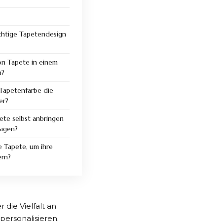
ichtige Tapetendesign
on Tapete in einem
n?
 Tapetenfarbe die
er?
pete selbst anbringen
ragen?
e Tapete, um ihre
ern?
die Vielfalt an
personalisieren.