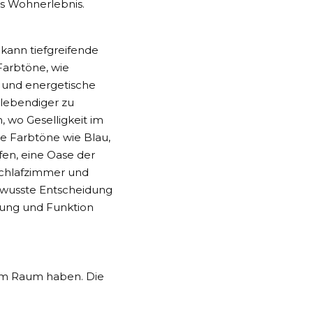
es Wohnerlebnis.
kann tiefgreifende
arbtöne, wie
e und energetische
lebendiger zu
 wo Geselligkeit im
e Farbtöne wie Blau,
en, eine Oase der
Schlafzimmer und
ewusste Entscheidung
mung und Funktion
 im Raum haben. Die