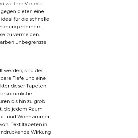
d weitere Vorteile,
ngegen bieten eine
 ideal für die schnelle
dhabung erfordern,
sse zu vermeiden.
 Farben unbegrenzte
lt werden, sind der
lbare Tiefe und eine
akter dieser Tapeten
 herkömmliche
ren bis hin zu grob
lt, die jedem Raum
hlaf- und Wohnzimmer,
hl Textiltapeten in
eeindruckende Wirkung