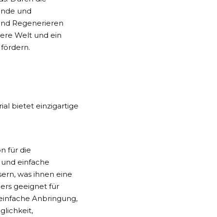
gende und
und Regenerieren
ßere Welt und ein
fördern.
al bietet einzigartige
n für die
t und einfache
ern, was ihnen eine
ers geeignet für
einfache Anbringung,
glichkeit,