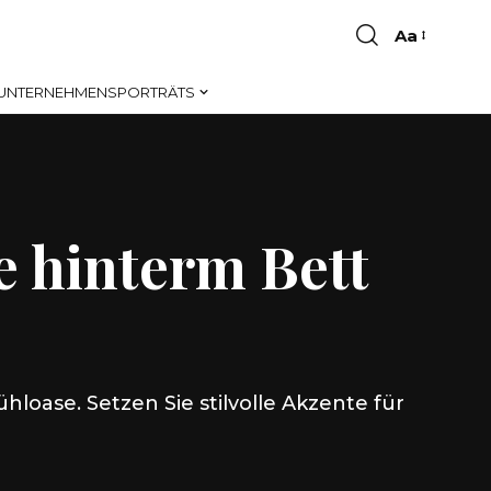
Aa
Font
Resizer
UNTERNEHMENSPORTRÄTS
e hinterm Bett
loase. Setzen Sie stilvolle Akzente für