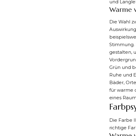
und Langleb
Warme v
Die Wahl z
Auswirkun
beispielsw
Stimmung. 
gestalten,
Vordergrund
Grün und b
Ruhe und En
Bäder, Ort
für warme 
eines Raume
Farbps
Die Farbe 
richtige Fa
Warme v