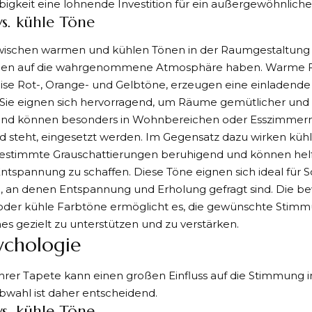
igkeit eine lohnende Investition für ein außergewöhnlich
s. kühle Töne
wischen warmen und kühlen Tönen in der Raumgestaltung 
gen auf die wahrgenommene Atmosphäre haben. Warme F
eise Rot-, Orange- und Gelbtöne, erzeugen eine einladend
Sie eignen sich hervorragend, um Räume gemütlicher und 
 und können besonders in Wohnbereichen oder Esszimmern,
 steht, eingesetzt werden. Im Gegensatz dazu wirken kühl
estimmte Grauschattierungen beruhigend und können helf
tspannung zu schaffen. Diese Töne eignen sich ideal für 
e, an denen Entspannung und Erholung gefragt sind. Die b
oder kühle Farbtöne ermöglicht es, die gewünschte Stim
s gezielt zu unterstützen und zu verstärken.
ychologie
Ihrer Tapete kann einen großen Einfluss auf die Stimmung
rbwahl ist daher entscheidend.
s. kühle Töne