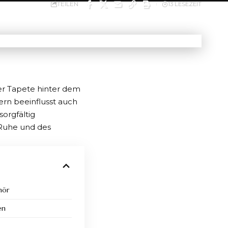
TEILEN
13 LESEZEIT
er Tapete hinter dem
dern beeinflusst auch
orgfältig
 Ruhe und des
hör
en