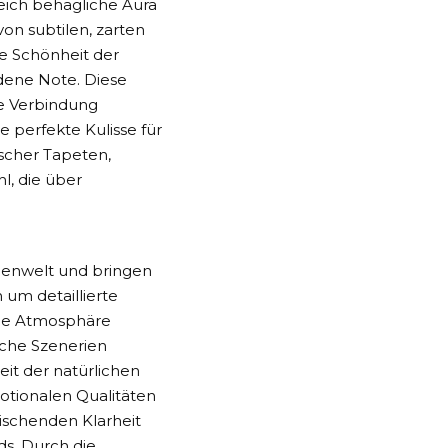
eich behagliche Aura
von subtilen, zarten
e Schönheit der
dene Note. Diese
ne Verbindung
 perfekte Kulisse für
ischer Tapeten,
l, die über
ßenwelt und bringen
 um detaillierte
ige Atmosphäre
iche Szenerien
eit der natürlichen
motionalen Qualitäten
ischenden Klarheit
ds. Durch die