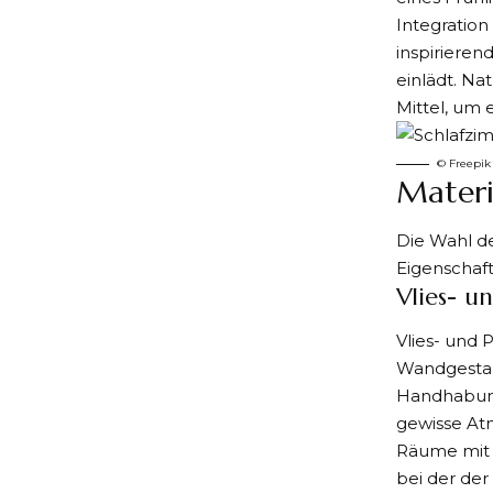
Integratio
inspiriere
einlädt. Na
Mittel, um
©️ Freepik
Materi
Die Wahl de
Eigenschaft
Vlies- u
Vlies- und 
Wandgestalt
Handhabung
gewisse Atm
Räume mit 
bei der der