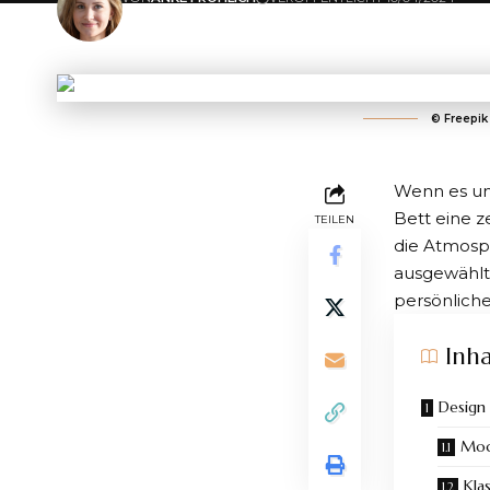
ZULETZT AKTUALISIERT: 10/04/2024 09:00
©️ Freepik
Wenn es um 
Bett eine ze
TEILEN
die Atmosph
ausgewählt
persönliche
Inha
Design 
Mod
Kla