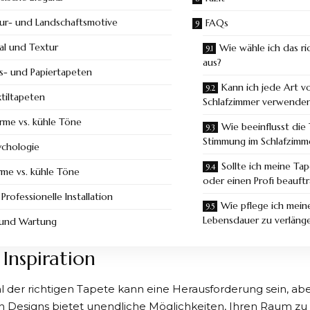
ur- und Landschaftsmotive
FAQs
al und Textur
Wie wähle ich das r
aus?
es- und Papiertapeten
Kann ich jede Art v
tiltapeten
Schlafzimmer verwende
me vs. kühle Töne
Wie beeinflusst die
Stimmung im Schlafzimm
ychologie
Sollte ich meine Ta
me vs. kühle Töne
oder einen Profi beauft
 Professionelle Installation
Wie pflege ich mein
Lebensdauer zu verläng
 und Wartung
Inspiration
 der richtigen Tapete kann eine Herausforderung sein, aber 
 Designs bietet unendliche Möglichkeiten, Ihren Raum zu 