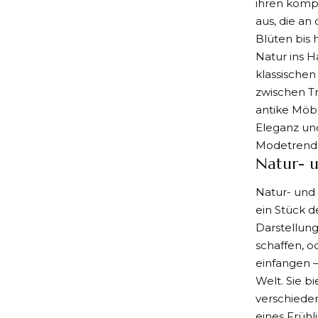
ihren komp
aus, die an
Blüten bis
Natur ins 
klassischen
zwischen Tr
antike Möbe
Eleganz und
Modetrends
Natur- 
Natur- und
ein Stück d
Darstellun
schaffen, o
einfangen –
Welt. Sie b
verschieden
eines Frühl