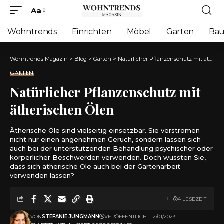
Aa
Font
Resizer
Wohntrends
Einrichten
Möbel
Garten
Ba
Wohntrends Magazin
>
Blog
>
Garten
>
Natürlicher Pflanzenschutz mit ätherischen Ölen
GARTEN
Natürlicher Pflanzenschutz mit
ätherischen Ölen
Ätherische Öle sind vielseitig einsetzbar. Sie verströmen
nicht nur einen angenehmen Geruch, sondern lassen sich
auch bei der unterstützenden Behandlung psychischer oder
körperlicher Beschwerden verwenden. Doch wussten Sie,
dass sich ätherische Öle auch bei der Gartenarbeit
verwenden lassen?
4 LESEZEIT
VON
STEFANIE JUNGMANN
VERÖFFENTLICHT 12/01/2023