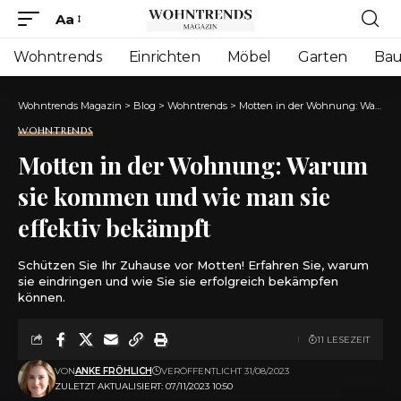
Aa
Font
Resizer
Wohntrends
Einrichten
Möbel
Garten
Ba
Wohntrends Magazin
>
Blog
>
Wohntrends
>
Motten in der Wohnung: Warum sie kommen und wie man sie effektiv bekämpft
WOHNTRENDS
Motten in der Wohnung: Warum
sie kommen und wie man sie
effektiv bekämpft
Schützen Sie Ihr Zuhause vor Motten! Erfahren Sie, warum
sie eindringen und wie Sie sie erfolgreich bekämpfen
können.
11 LESEZEIT
VON
ANKE FRÖHLICH
VERÖFFENTLICHT 31/08/2023
ZULETZT AKTUALISIERT: 07/11/2023 10:50