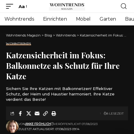
Aa
Font
Resizer
Wohntrends
Einrichten
Möbel
Garten
Ba
Wohntrends Magazin
>
Blog
>
Wohntrends
>
Katzensicherheit im Fokus: Balkonnetze als Schutz für Ihre Katze
WOHNTRENDS
Katzensicherheit im Fokus:
Balkonnetze als Schutz für Ihre
Katze
Sichern Sie Ihre Katzen mit Balkonnetzen! Effektiver
Schutz, der Heim und Haustier harmoniert. Ihre Katze
verdient das Beste!
8 LESEZEIT
VON
ANKE FRÖHLICH
VERÖFFENTLICHT 07/08/2023
ZULETZT AKTUALISIERT: 07/08/2023 09:14