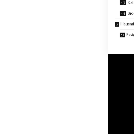
Kä
Bi
Hausmi
Ess