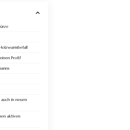
würze
i Holzwurmbefall
 einen Profi?
manns
auch in neuen
nen aktiven