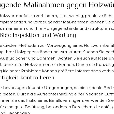
ugende Maßnahmen gegen Holzwü
lzwurmbefall zu verhindern, ist es wichtig, proaktive Sch
Implementierung vorbeugender Maßnahmen können Sie di
ls minimieren und Ihre Holzgegenstände und -strukturen s
ßige Inspektion und Wartung
ffektivsten Methoden zur Vorbeugung eines Holzwurmbefall
g Ihrer Holzgegenstände und -strukturen. Suchen Sie nac
e Ausfluglöcher und Bohrmehl. Achten Sie auch auf Risse un
ittspunkte für Holzwürmer sein können. Durch die frühzeitig
 kleinerer Probleme können größere Infestationen verhin
htigkeit kontrollieren
 bevorzugen feuchte Umgebungen, da diese ideale Bedin
 bieten. Durch die Aufrechterhaltung einer niedrigen Luftf
nen Sie das Risiko eines Befalls verringern. Verwenden Si
für eine gute Belüftung, besonders in Bereichen, die anfällig
 und Dachböden.