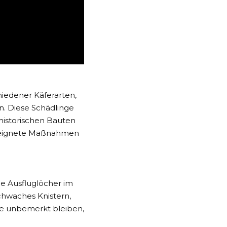
hiedener Käferarten,
n. Diese Schädlinge
historischen Bauten
 geeignete Maßnahmen
e Ausfluglöcher im
chwaches Knistern,
nge unbemerkt bleiben,