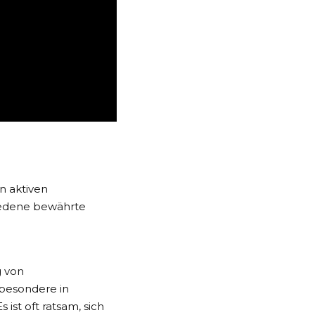
n aktiven
iedene bewährte
g von
sbesondere in
st oft ratsam, sich