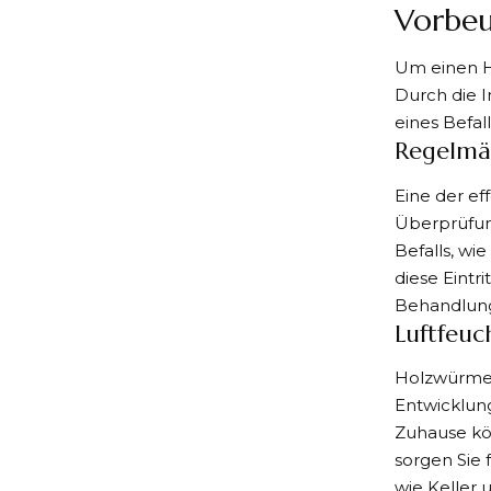
Vorbe
Um einen Ho
Durch die 
eines Befal
Regelmä
Eine der e
Überprüfun
Befalls, wi
diese Eintr
Behandlung
Luftfeuc
Holzwürmer
Entwicklung
Zuhause kön
sorgen Sie 
wie Keller