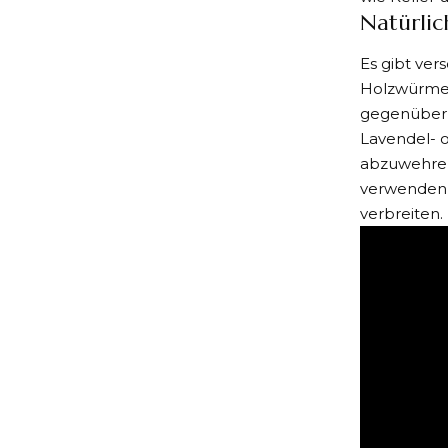
Natürli
Es gibt ver
Holzwürmer
gegenüber 
Lavendel- 
abzuwehren.
verwenden S
verbreiten.