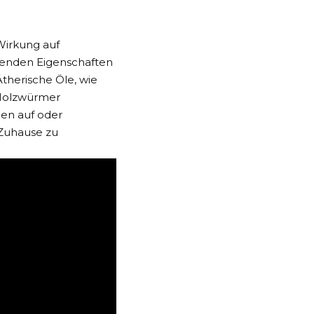
Wirkung auf
renden Eigenschaften
therische Öle, wie
 Holzwürmer
hen auf oder
 Zuhause zu