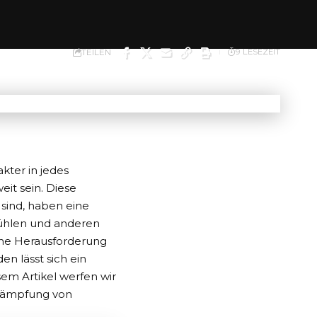
TEILEN
9 LESEZEIT
kter in jedes
it sein. Diese
 sind, haben eine
tühlen und anderen
ine Herausforderung
n lässt sich ein
em Artikel werfen wir
ämpfung von