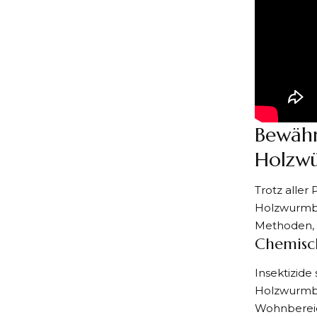
Bewäh
Holzw
Trotz alle
Holzwurmb
Methoden, u
Chemisc
Insektizid
Holzwurmbef
Wohnbereich