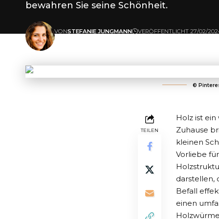
bewahren Sie seine Schönheit.
VON
STEFANIE JUNGMANN
VERÖFFENTLICHT 27/02/202
ZULETZT AKTUALISIERT: 20/02/2024 12:12
© Pintere
Holz ist ei
Zuhause bri
TEILEN
kleinen Sch
Vorliebe f
Holzstrukt
darstellen,
Befall effe
einen umfa
Holzwürme