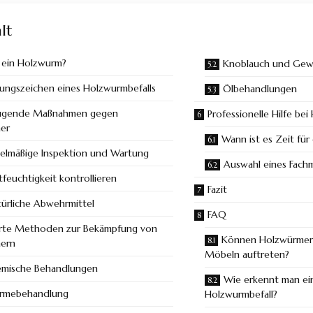
lt
t ein Holzwurm?
Knoblauch und Ge
ungszeichen eines Holzwurmbefalls
Ölbehandlungen
ugende Maßnahmen gegen
Professionelle Hilfe be
er
Wann ist es Zeit für
elmäßige Inspektion und Wartung
Auswahl eines Fach
tfeuchtigkeit kontrollieren
Fazit
ürliche Abwehrmittel
FAQ
rte Methoden zur Bekämpfung von
Können Holzwürmer 
ern
Möbeln auftreten?
mische Behandlungen
Wie erkennt man ei
rmebehandlung
Holzwurmbefall?