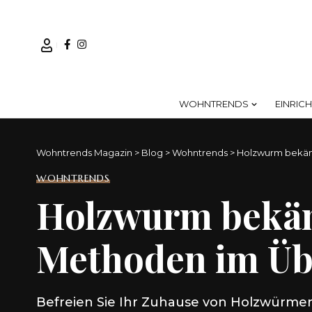
WOHNTRENDS
EINRIC
Wohntrends Magazin
>
Blog
>
Wohntrends
>
Holzwurm bekämp
WOHNTRENDS
Holzwurm bekämp
Methoden im Üb
Befreien Sie Ihr Zuhause von Holzwürmer