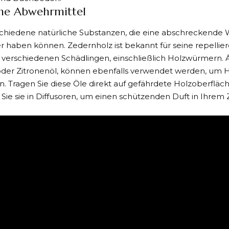
che Abwehrmittel
schiedene natürliche Substanzen, die eine abschreckende 
 haben können. Zedernholz ist bekannt für seine repellie
verschiedenen Schädlingen, einschließlich Holzwürmern. Ä
oder Zitronenöl, können ebenfalls verwendet werden, um
 Tragen Sie diese Öle direkt auf gefährdete Holzoberfläc
ie sie in Diffusoren, um einen schützenden Duft in Ihrem