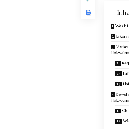
Inha
Was is
Erkenn
Vorbe
Holzwürm
Reg
Luf
Nat
Bewäh
Holzwürm
Che
Wä