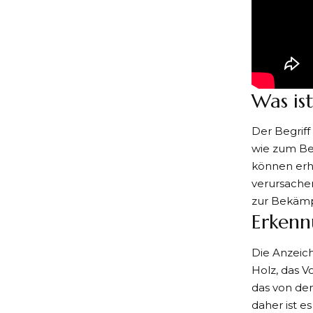
Was is
Der Begriff
wie zum Bei
können erh
verursachen
zur Bekämp
Erkenn
Die Anzeich
Holz, das 
das von den
daher ist e