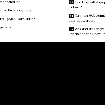
ltebehandlung
Sind Hausmittel ge
wirksam?
ologische Bekämpfung
Kann ein Holzwurmb
ttel gegen Holzwürmer
beseitigt werden?
igessenz
Was sind die Langze
unbehandelten Holzwur