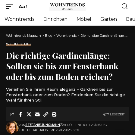
Aa
Font
Resizer
Wohntrends
Einrichten
Möbel
Garten
Ba
Wohntrends Magazin
>
Blog
>
Wohntrends
>
Die richtige Gardinenlänge: Sollten sie bis zur Fensterbank oder bis zum Boden reichen?
WOHNTRENDS
Die richtige Gardinenlänge:
Sollten sie bis zur Fensterbank
oder bis zum Boden reichen?
Verleihen Sie Ihrem Raum Eleganz – Gardinen bis zur
Fensterbank oder zum Boden? Entdecken Sie die richtige
Wahl für Ihren Stil.
17 LESEZEIT
VON
STEFANIE JUNGMANN
VERÖFFENTLICHT 25/08/2023
ZULETZT AKTUALISIERT: 25/08/2023 12:37