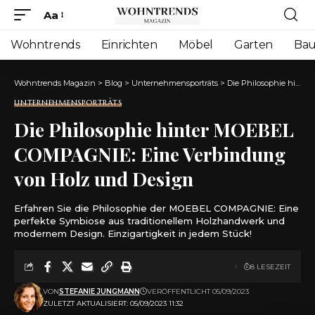
Aa
Font
Resizer
Wohntrends
Einrichten
Möbel
Garten
Ba
Wohntrends Magazin
>
Blog
>
Unternehmensporträts
>
Die Philosophie hinter MOEBEL COMPAGNIE: Eine Verbindung von Holz und Design
UNTERNEHMENSPORTRÄTS
Die Philosophie hinter MOEBEL
COMPAGNIE: Eine Verbindung
von Holz und Design
Erfahren Sie die Philosophie der MOEBEL COMPAGNIE: Eine
perfekte Symbiose aus traditionellem Holzhandwerk und
modernem Design. Einzigartigkeit in jedem Stück!
8 LESEZEIT
VON
STEFANIE JUNGMANN
VERÖFFENTLICHT 05/09/2023
ZULETZT AKTUALISIERT: 05/09/2023 11:32