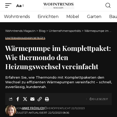
Aa
Font
Resizer
Wohntrends
Einrichten
Möbel
Garten
Ba
Wohntrends Magazin
>
Blog
>
Unternehmensporträts
>
Wärmepumpe im Komplettpaket: Wie thermondo den Heizungswechsel vereinfacht
UNTERNEHMENSPORTRÄTS
Wärmepumpe im Komplettpaket:
Wie thermondo den
Heizungswechsel vereinfacht
Erfahren Sie, wie Thermondo mit Komplettpaketen den
Wechsel zu effizienten Wärmepumpen vereinfacht – schnell,
zuverlässig, kundennah.
10 LESEZEIT
VON
ANKE FRÖHLICH
VERÖFFENTLICHT 22/12/2023
ZULETZT AKTUALISIERT: 22/12/2023 08:06