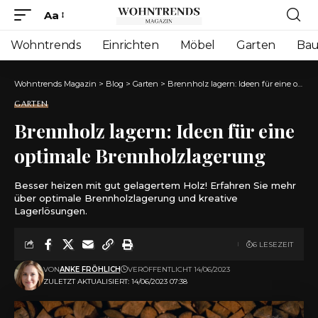
Aa
Font
Resizer
Wohntrends
Einrichten
Möbel
Garten
Ba
Wohntrends Magazin
>
Blog
>
Garten
>
Brennholz lagern: Ideen für eine optimale Brennholzlagerung
GARTEN
Brennholz lagern: Ideen für eine
optimale Brennholzlagerung
Besser heizen mit gut gelagertem Holz! Erfahren Sie mehr
über optimale Brennholzlagerung und kreative
Lagerlösungen.
6 LESEZEIT
VON
ANKE FRÖHLICH
VERÖFFENTLICHT 14/06/2023
ZULETZT AKTUALISIERT: 14/06/2023 07:38