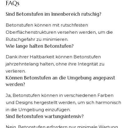
FAQs
Sind Betonstufen im Innenbereich rutschig?
Betonstufen können mit rutschfesten
Oberflächenstrukturen versehen werden, um die
Rutschgefahr zu minimieren.
Wie lange halten Betonstufen?
Dank ihrer Haltbarkeit können Betonstufen
jahrzehntelang halten, ohne ihre Integrität zu
verlieren.
Können Betonstufen an die Umgebung angepasst
werden?
Ja, Betonstufen können in verschiedenen Farben
und Designs hergestellt werden, um sich harmonisch
in die Umgebung einzufügen.
Sind Betonstufen wartungsintensiv?
Nein, Betonstufen erfordern nur minimale Wartung,