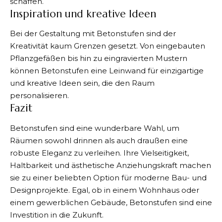
schaffen.
Inspiration und kreative Ideen
Bei der Gestaltung mit Betonstufen sind der
Kreativität kaum Grenzen gesetzt. Von eingebauten
Pflanzgefäßen bis hin zu eingravierten Mustern
können Betonstufen eine Leinwand für einzigartige
und kreative Ideen sein, die den Raum
personalisieren.
Fazit
Betonstufen sind eine wunderbare Wahl, um
Räumen sowohl drinnen als auch draußen eine
robuste Eleganz zu verleihen. Ihre Vielseitigkeit,
Haltbarkeit und ästhetische Anziehungskraft machen
sie zu einer beliebten Option für moderne Bau- und
Designprojekte. Egal, ob in einem Wohnhaus oder
einem gewerblichen Gebäude, Betonstufen sind eine
Investition in die Zukunft.