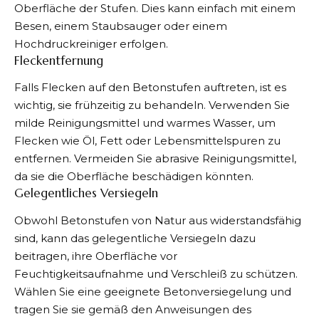
Oberfläche der Stufen. Dies kann einfach mit einem
Besen, einem Staubsauger oder einem
Hochdruckreiniger erfolgen.
Fleckentfernung
Falls Flecken auf den Betonstufen auftreten, ist es
wichtig, sie frühzeitig zu behandeln. Verwenden Sie
milde Reinigungsmittel und warmes Wasser, um
Flecken wie Öl, Fett oder Lebensmittelspuren zu
entfernen. Vermeiden Sie abrasive Reinigungsmittel,
da sie die Oberfläche beschädigen könnten.
Gelegentliches Versiegeln
Obwohl Betonstufen von Natur aus widerstandsfähig
sind, kann das gelegentliche Versiegeln dazu
beitragen, ihre Oberfläche vor
Feuchtigkeitsaufnahme und Verschleiß zu schützen.
Wählen Sie eine geeignete Betonversiegelung und
tragen Sie sie gemäß den Anweisungen des