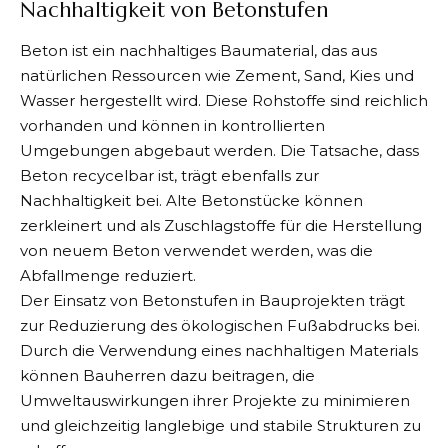
Nachhaltigkeit von Betonstufen
Beton ist ein nachhaltiges Baumaterial, das aus
natürlichen Ressourcen wie Zement, Sand, Kies und
Wasser hergestellt wird. Diese Rohstoffe sind reichlich
vorhanden und können in kontrollierten
Umgebungen abgebaut werden. Die Tatsache, dass
Beton recycelbar ist, trägt ebenfalls zur
Nachhaltigkeit bei. Alte Betonstücke können
zerkleinert und als Zuschlagstoffe für die Herstellung
von neuem Beton verwendet werden, was die
Abfallmenge reduziert.
Der Einsatz von Betonstufen in Bauprojekten trägt
zur Reduzierung des ökologischen Fußabdrucks bei.
Durch die Verwendung eines nachhaltigen Materials
können Bauherren dazu beitragen, die
Umweltauswirkungen ihrer Projekte zu minimieren
und gleichzeitig langlebige und stabile Strukturen zu