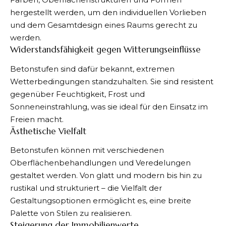
hergestellt werden, um den individuellen Vorlieben
und dem Gesamtdesign eines Raums gerecht zu
werden.
Widerstandsfähigkeit gegen Witterungseinflüsse
Betonstufen sind dafür bekannt, extremen
Wetterbedingungen standzuhalten. Sie sind resistent
gegenüber Feuchtigkeit, Frost und
Sonneneinstrahlung, was sie ideal für den Einsatz im
Freien macht.
Ästhetische Vielfalt
Betonstufen können mit verschiedenen
Oberflächenbehandlungen und Veredelungen
gestaltet werden. Von glatt und modern bis hin zu
rustikal und strukturiert – die Vielfalt der
Gestaltungsoptionen ermöglicht es, eine breite
Palette von Stilen zu realisieren.
Steigerung der Immobilienwerte