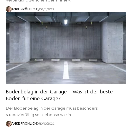
Verbindung zwischen dem Innen-…
ANKE FRÖHLICH
08/11/2022
Bodenbelag in der Garage – Was ist der beste
Boden für eine Garage?
Der Bodenbelag in der Garage muss besonders
strapazierfähig sein, ebenso wie in…
ANKE FRÖHLICH
10/10/2022