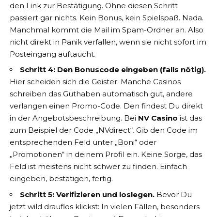
den Link zur Bestätigung. Ohne diesen Schritt
passiert gar nichts. Kein Bonus, kein Spielspaß. Nada.
Manchmal kommt die Mail im Spam-Ordner an. Also
nicht direkt in Panik verfallen, wenn sie nicht sofort im
Posteingang auftaucht.
Schritt 4: Den Bonuscode eingeben (falls nötig).
Hier scheiden sich die Geister. Manche Casinos
schreiben das Guthaben automatisch gut, andere
verlangen einen Promo-Code. Den findest Du direkt
in der Angebotsbeschreibung. Bei
NV Casino
ist das
zum Beispiel der Code „NVdirect“. Gib den Code im
entsprechenden Feld unter „Boni“ oder
„Promotionen“ in deinem Profil ein. Keine Sorge, das
Feld ist meistens nicht schwer zu finden. Einfach
eingeben, bestätigen, fertig.
Schritt 5: Verifizieren und loslegen.
Bevor Du
jetzt wild drauflos klickst: In vielen Fällen, besonders