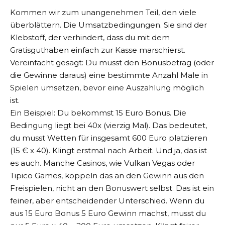
Kommen wir zum unangenehmen Teil, den viele
überblättern. Die Umsatzbedingungen. Sie sind der
Klebstoff, der verhindert, dass du mit dem
Gratisguthaben einfach zur Kasse marschierst.
Vereinfacht gesagt: Du musst den Bonusbetrag (oder
die Gewinne daraus) eine bestimmte Anzahl Male in
Spielen umsetzen, bevor eine Auszahlung möglich
ist.
Ein Beispiel: Du bekommst 15 Euro Bonus. Die
Bedingung liegt bei 40x (vierzig Mal). Das bedeutet,
du musst Wetten für insgesamt 600 Euro platzieren
(15 € x 40). Klingt erstmal nach Arbeit. Und ja, das ist
es auch. Manche Casinos, wie Vulkan Vegas oder
Tipico Games, koppeln das an den Gewinn aus den
Freispielen, nicht an den Bonuswert selbst. Das ist ein
feiner, aber entscheidender Unterschied. Wenn du
aus 15 Euro Bonus 5 Euro Gewinn machst, musst du