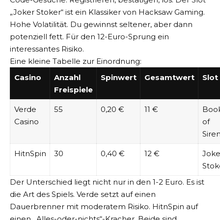
„Joker Stoker“ ist ein Klassiker von Hacksaw Gaming.
Hohe Volatilität. Du gewinnst seltener, aber dann
potenziell fett. Für den 12-Euro-Sprung ein
interessantes Risiko.
Eine kleine Tabelle zur Einordnung:
Casino
Anzahl
Spinwert
Gesamtwert
Slot
Freispiele
Verde
55
0,20 €
11 €
Boo
Casino
of
Sire
HitnSpin
30
0,40 €
12 €
Joke
Stok
Der Unterschied liegt nicht nur in den 1-2 Euro. Es ist
die Art des Spiels. Verde setzt auf einen
Dauerbrenner mit moderatem Risiko. HitnSpin auf
einen „Alles-oder-nichts“-Kracher. Beide sind