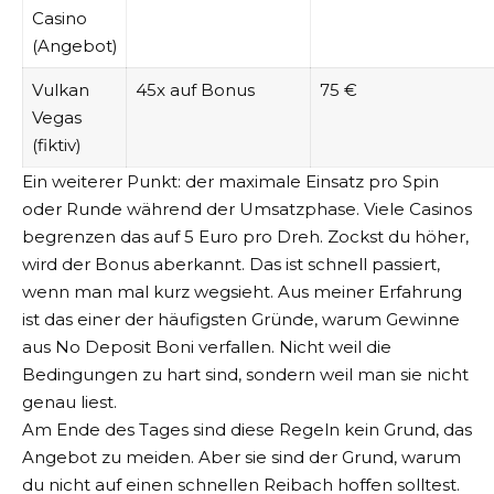
Casino
(Angebot)
Vulkan
45x auf Bonus
75 €
Vegas
(fiktiv)
Ein weiterer Punkt: der maximale Einsatz pro Spin
oder Runde während der Umsatzphase. Viele Casinos
begrenzen das auf 5 Euro pro Dreh. Zockst du höher,
wird der Bonus aberkannt. Das ist schnell passiert,
wenn man mal kurz wegsieht. Aus meiner Erfahrung
ist das einer der häufigsten Gründe, warum Gewinne
aus No Deposit Boni verfallen. Nicht weil die
Bedingungen zu hart sind, sondern weil man sie nicht
genau liest.
Am Ende des Tages sind diese Regeln kein Grund, das
Angebot zu meiden. Aber sie sind der Grund, warum
du nicht auf einen schnellen Reibach hoffen solltest.