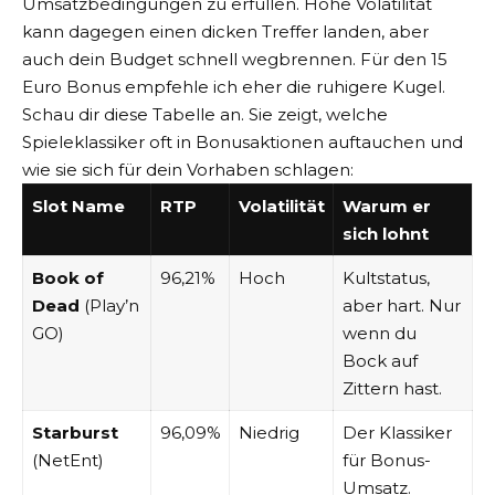
Umsatzbedingungen zu erfüllen. Hohe Volatilität
kann dagegen einen dicken Treffer landen, aber
auch dein Budget schnell wegbrennen. Für den 15
Euro Bonus empfehle ich eher die ruhigere Kugel.
Schau dir diese Tabelle an. Sie zeigt, welche
Spieleklassiker oft in Bonusaktionen auftauchen und
wie sie sich für dein Vorhaben schlagen:
Slot Name
RTP
Volatilität
Warum er
sich lohnt
Book of
96,21%
Hoch
Kultstatus,
Dead
(Play’n
aber hart. Nur
GO)
wenn du
Bock auf
Zittern hast.
Starburst
96,09%
Niedrig
Der Klassiker
(NetEnt)
für Bonus-
Umsatz.