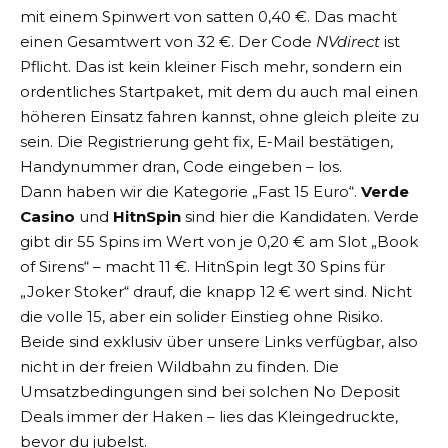
mit einem Spinwert von satten 0,40 €. Das macht
einen Gesamtwert von 32 €. Der Code
NVdirect
ist
Pflicht. Das ist kein kleiner Fisch mehr, sondern ein
ordentliches Startpaket, mit dem du auch mal einen
höheren Einsatz fahren kannst, ohne gleich pleite zu
sein. Die Registrierung geht fix, E-Mail bestätigen,
Handynummer dran, Code eingeben – los.
Dann haben wir die Kategorie „Fast 15 Euro“.
Verde
Casino
und
HitnSpin
sind hier die Kandidaten. Verde
gibt dir 55 Spins im Wert von je 0,20 € am Slot „Book
of Sirens“ – macht 11 €. HitnSpin legt 30 Spins für
„Joker Stoker“ drauf, die knapp 12 € wert sind. Nicht
die volle 15, aber ein solider Einstieg ohne Risiko.
Beide sind exklusiv über unsere Links verfügbar, also
nicht in der freien Wildbahn zu finden. Die
Umsatzbedingungen sind bei solchen No Deposit
Deals immer der Haken – lies das Kleingedruckte,
bevor du jubelst.