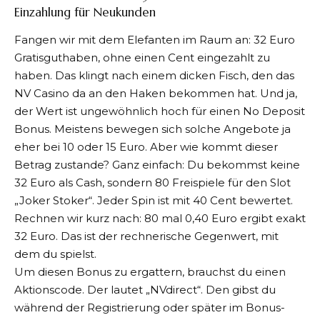
Einzahlung für Neukunden
Fangen wir mit dem Elefanten im Raum an: 32 Euro
Gratisguthaben, ohne einen Cent eingezahlt zu
haben. Das klingt nach einem dicken Fisch, den das
NV Casino da an den Haken bekommen hat. Und ja,
der Wert ist ungewöhnlich hoch für einen No Deposit
Bonus. Meistens bewegen sich solche Angebote ja
eher bei 10 oder 15 Euro. Aber wie kommt dieser
Betrag zustande? Ganz einfach: Du bekommst keine
32 Euro als Cash, sondern 80 Freispiele für den Slot
„Joker Stoker“. Jeder Spin ist mit 40 Cent bewertet.
Rechnen wir kurz nach: 80 mal 0,40 Euro ergibt exakt
32 Euro. Das ist der rechnerische Gegenwert, mit
dem du spielst.
Um diesen Bonus zu ergattern, brauchst du einen
Aktionscode. Der lautet „NVdirect“. Den gibst du
während der Registrierung oder später im Bonus-