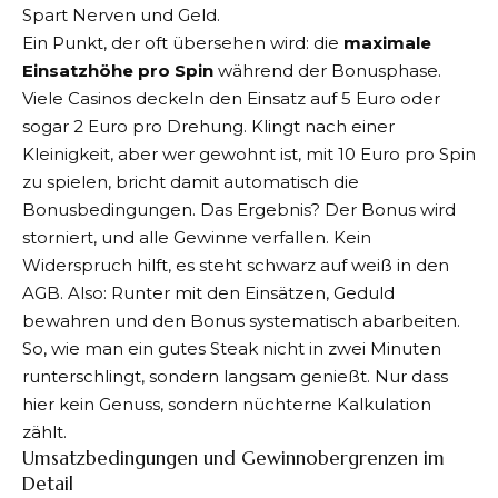
Spart Nerven und Geld.
Ein Punkt, der oft übersehen wird: die
maximale
Einsatzhöhe pro Spin
während der Bonusphase.
Viele Casinos deckeln den Einsatz auf 5 Euro oder
sogar 2 Euro pro Drehung. Klingt nach einer
Kleinigkeit, aber wer gewohnt ist, mit 10 Euro pro Spin
zu spielen, bricht damit automatisch die
Bonusbedingungen. Das Ergebnis? Der Bonus wird
storniert, und alle Gewinne verfallen. Kein
Widerspruch hilft, es steht schwarz auf weiß in den
AGB. Also: Runter mit den Einsätzen, Geduld
bewahren und den Bonus systematisch abarbeiten.
So, wie man ein gutes Steak nicht in zwei Minuten
runterschlingt, sondern langsam genießt. Nur dass
hier kein Genuss, sondern nüchterne Kalkulation
zählt.
Umsatzbedingungen und Gewinnobergrenzen im
Detail