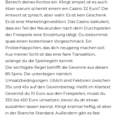
Bereich deines Kontos ein. Klingt simpel, ist es auch.
Aber warum schenkt einem ein Casino 32 Euro? Die
Antwort ist zynisch, aber wahr: Es ist kein Geschenk.
Es ist eine Marketinginvestition. Das Casino kalkuliert,
dass ein Teil der Neukunden nach dem Durchspielen
der Freispiele eine Einzahlung tätigt. Du bekommst
quasi einen kostenlosen Vorgeschmack. Ein
Probierhäppchen, das dich neugierig machen soll.
Aus meiner Sicht ist das eine faire Transaktion,
solange du die Spielregeln kennst.
Die wichtigste Regel betrifft die Gewinne aus diesen
80 Spins. Die unterliegen nämlich
Umsatzbedingungen. Üblich sind Faktoren zwischen
35x und 45x auf den Gewinnbetrag. Heißt im Klartext:
Gewinnst du 10 Euro aus den Freispielen, musst du
350 bis 450 Euro umsetzen, bevor du dir etwas
auszahlen lassen kannst. Klingt erstmal heftig, ist aber
in der Branche Standard. Außerdem gibt es fast