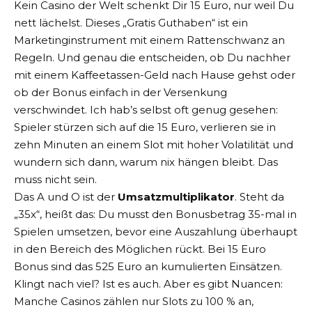
Kein Casino der Welt schenkt Dir 15 Euro, nur weil Du
nett lächelst. Dieses „Gratis Guthaben“ ist ein
Marketinginstrument mit einem Rattenschwanz an
Regeln. Und genau die entscheiden, ob Du nachher
mit einem Kaffeetassen-Geld nach Hause gehst oder
ob der Bonus einfach in der Versenkung
verschwindet. Ich hab’s selbst oft genug gesehen:
Spieler stürzen sich auf die 15 Euro, verlieren sie in
zehn Minuten an einem Slot mit hoher Volatilität und
wundern sich dann, warum nix hängen bleibt. Das
muss nicht sein.
Das A und O ist der
Umsatzmultiplikator
. Steht da
„35x“, heißt das: Du musst den Bonusbetrag 35-mal in
Spielen umsetzen, bevor eine Auszahlung überhaupt
in den Bereich des Möglichen rückt. Bei 15 Euro
Bonus sind das 525 Euro an kumulierten Einsätzen.
Klingt nach viel? Ist es auch. Aber es gibt Nuancen:
Manche Casinos zählen nur Slots zu 100 % an,