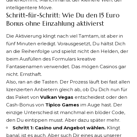
intelligentere Move.
Schritt-für-Schritt: Wie Du den 15 Euro
Bonus ohne Einzahlung aktivierst
Die Aktivierung klingt nach viel Tamtam, ist aber in
fünf Minuten erledigt. Vorausgesetzt, Du hältst Dich
an die Reihenfolge und spielst nicht den Helden, der
beim Ausfüllen des Formulars kreative
Fantasienamen verwendet. Das mögen Casinos gar
nicht. Ernsthaft.
Also, ran an die Tasten. Der Prozess läuft bei fast allen
lizenzierten Anbietern gleich ab, ob Du Dich nun für
das Paket von
Vulkan Vegas
entscheidest oder den
Cash-Bonus von
Tipico Games
im Auge hast. Der
einzige Unterschied ist manchmal ein blöder Code,
den Du eintippen musst. Aber dazu später mehr.
Schritt 1: Casino und Angebot wählen.
Klingt
banal, ist es auch. Aber such Dir eines aus unserer