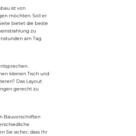
nbau
ist von
en möchten. Soll er
eite bietet die beste
einstrahlung zu
nenstunden am Tag
entsprechen.
inen kleinen Tisch und
zieren? Das Layout
rungen gerecht zu
en Bauvorschriften
rschiedliche
Sie sicher, dass Ihr