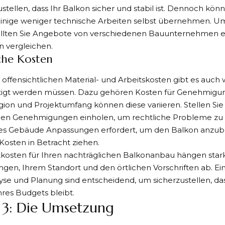
stellen, dass Ihr Balkon sicher und stabil ist. Dennoch kön
einige weniger technische Arbeiten selbst übernehmen. Um
sollten Sie Angebote von verschiedenen Bauunternehmen 
n vergleichen.
che Kosten
ffensichtlichen Material- und Arbeitskosten gibt es auch 
tigt werden müssen. Dazu gehören Kosten für Genehmigu
ion und Projektumfang können diese variieren. Stellen Sie si
chen Genehmigungen einholen, um rechtliche Probleme zu
s Gebäude Anpassungen erfordert, um den Balkon anzubri
Kosten in Betracht ziehen.
kosten für Ihren nachträglichen Balkonanbau hängen stark
gen, Ihrem Standort und den örtlichen Vorschriften ab. Ei
se und Planung sind entscheidend, um sicherzustellen, das
hres Budgets bleibt.
t 3: Die Umsetzung