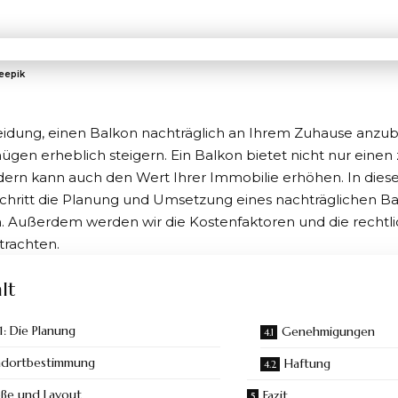
reepik
eidung,
einen Balkon nachträglich an Ihrem Zuhause anzu
en erheblich steigern. Ein Balkon bietet nicht nur einen
dern kann auch den Wert Ihrer Immobilie erhöhen. In dies
 Schritt die Planung und Umsetzung
eines nachträglichen B
. Außerdem werden wir die Kostenfaktoren und die rechtl
trachten.
lt
 1: Die Planung
Genehmigungen
ndortbestimmung
Haftung
ße und Layout
Fazit