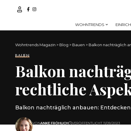
WOHNTRENDS
EINRIC
Wohntrends Magazin
>
Blog
>
Bauen
>
Balkon nachträglich a
BAUEN
Balkon nachträg
rechtliche Aspe
Balkon nachträglich anbauen: Entdecken S
VON
ANKE FRÖHLICH
VERÖFFENTLICHT 11/09/2023
ZULETZT AKTUALISIERT: 11/09/2023 14:38