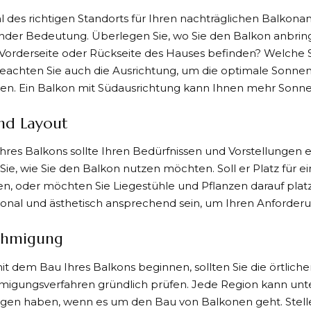
 des richtigen Standorts für Ihren
nachträglichen Balkona
nder Bedeutung. Überlegen Sie, wo Sie den Balkon anbring
 Vorderseite oder Rückseite des Hauses befinden? Welche S
eachten Sie auch die Ausrichtung, um die optimale Sonnen
ten. Ein Balkon mit Südausrichtung kann Ihnen mehr Son
nd Layout
hres Balkons sollte Ihren Bedürfnissen und Vorstellungen 
ie, wie Sie den Balkon nutzen möchten. Soll er Platz für e
en, oder möchten Sie Liegestühle und Pflanzen darauf plat
tional und ästhetisch ansprechend sein, um Ihren Anforde
ehmigung
it dem Bau Ihres Balkons beginnen, sollten Sie die örtlich
igungsverfahren gründlich prüfen. Jede Region kann unte
en haben, wenn es um den Bau von Balkonen geht. Stellen 