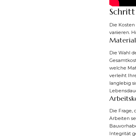
Schritt
Die Kosten
variieren. H
Material
Die Wahl de
Gesamtkoste
welche Mat
verleiht Ih
langlebig s
Lebensdaue
Arbeitsk
Die Frage, 
Arbeiten se
Bauvorhabe
Integrität 