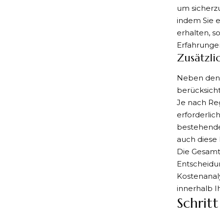
um sicherzu
indem Sie 
erhalten, 
Erfahrunge
Zusätzli
Neben den o
berücksich
Je nach Reg
erforderli
bestehende
auch diese 
Die Gesamt
Entscheidun
Kostenanaly
innerhalb I
Schrit