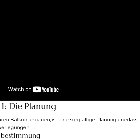
 1: Die Planung
hren Balkon anbauen, ist eine sorgfältige Planung unerlässlic
berlegungen:
tbestimmung