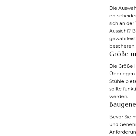
Die Auswahl
entscheide
sich an der
Aussicht? B
gewährleis
bescheren.
Größe u
Die Größe I
Überlegen S
Stühle biet
sollte funk
werden.
Baugen
Bevor Sie m
und Genehm
Anforderung