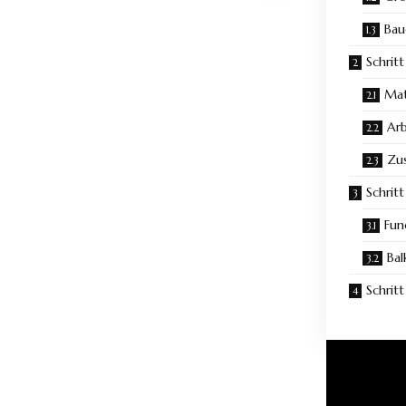
Bau
Schritt
Mat
Arb
Zus
Schrit
Fun
Bal
Schrit