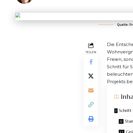
Quelle: F
Die Entsch
Wohnvergnüg
TEILEN
Freien, son
Schritt für
beleuchten
Projekts be
Inha
Schritt
Sta
Grö